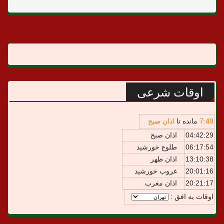
اوقات شرعی
49
:
7
مانده تا
اذان صبح
04:42:29
اذان صبح
06:17:54
طلوع خورشید
13:10:38
اذان ظهر
20:01:16
غروب خورشید
20:21:17
اذان مغرب
اوقات به افق :