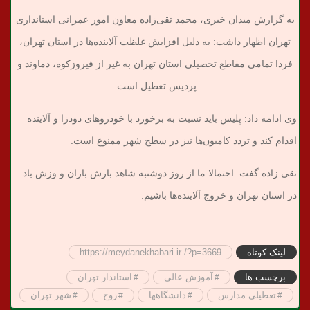
به گزارش میدان خبری، محمد تقی‌زاده معاون امور عمرانی استانداری
تهران اظهار داشت: به دلیل افزایش غلظت آلاینده‌ها در استان تهران،
فردا تمامی مقاطع تحصیلی استان تهران به غیر از فیروزکوه، دماوند و
پردیس تعطیل است.
وی ادامه داد: پلیس باید نسبت به برخورد با خودروهای دودزا و آلاینده
اقدام کند و تردد کامیون‌ها نیز در سطح شهر ممنوع است.
تقی زاده گفت: احتمالا ما از روز دوشنبه شاهد بارش باران و وزش باد
در استان تهران و خروج آلاینده‌ها باشیم.
لینک کوتاه
https://meydanekhabari.ir /?p=3669
برچسب ها
آموزش عالی
استاندار تهران
تعطیلی مدارس
دانشگاهها
زوج
شهر تهران