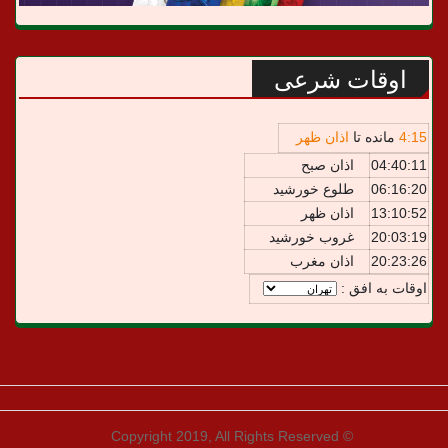
اوقات شرعی
15
:
4
مانده تا
اذان ظهر
04:40:11
اذان صبح
06:16:20
طلوع خورشید
13:10:52
اذان ظهر
20:03:19
غروب خورشید
20:23:26
اذان مغرب
اوقات به افق :
© Copyright 2019, All Rights Reserved