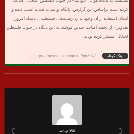
مستقیما به پایگاه هوایی «نواتیم» در جنوب فلسطین اشغالی اصابت
کرده است.
براساس این گزارش، پایگاه نواتیم به شدت آسیب دیده و
امکان استفاده از آن وجود ندارد.
رسانه‌های فلسطینی، بامداد امروز،
تصاویری از لحظه اصابت چندین موشک به این پایگاه در جنوب فلسطین
اشغالی منتشر کرده بودند.
لینک کوتاه
https://meydanekhabari.ir /?p=8942
958 نوشته