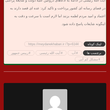
آیت الله رئیسی در ادامه به ادعاهای دروغین علیه دولت و شایعه پراکنی
در فضای رسانه ای کشور پرداخت و تاکید کرد: عده ای قصد دارند به
اعتماد و امید مردم لطمه بزنند اما لازم است با سرعت و دقت به
اینگونه شایعات پاسخ داده شود.
لینک کوتاه
https://meydanekhabari.ir /?p=6144
برچسب ها
آب
آیت الله رئیسی
رییس جمهور
مشکل کم آبی