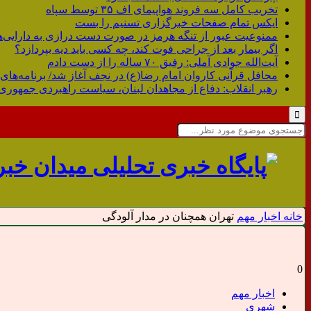
تخریب کامل سه فروند هواپیمای اف ۳۵ توسط سپاه
ایکس تمام صفحات خبرگزاری تسنیم را بست
ممنوعیت عبور از تنگه هرمز در صورت دست درازی به دارایی‌ه
اگر بیمار بعد از جراحی فوت کند، چه کسی باید دیه بپردازد؟
آیت‌الله جوادی آملی: رفیق ۷۰ ساله را از دست دادم
محافل قرآنی کاروان امام رضا(ع) در نجف آغاز شد/ برنامه‌های 
رهبر انقلاب: دفاع از مجاهدان لبنان، سیاست راهبردی جمهوری
خانه
اخبار مهم
تهران همچنان در مدار آلودگی
0
اخبار مهم
شهری