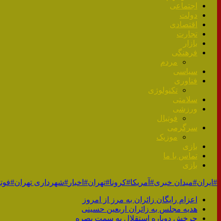
اجتماعی
دولت
اقتصادی
تجارت
بازار
فرهنگی
مردم
سیاسی
فناوری
تکنولوژی
سلامتی
ورزشی
فوتبال
سرگرمی
موزیک
بازی
تماس با ما
بازی
#ایران
#میدان خبری
#آمریکا
#کرونا
#تهران
#اخبار
#شهرداری تهران
#فوتب
اعزام رایگان زائران‌ به مرز ‌از امروز
هدیه مجلس به زائران اربعین حسینی
چرخش دوباره استقلال به سمت بصره