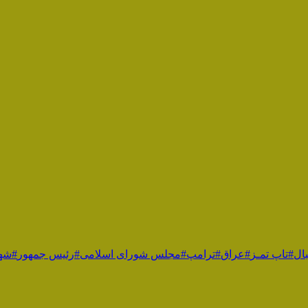
ال
#تاپ تمـز
#عراق
#ترامپ
#مجلس شورای اسلامی
#رئیس جمهور
#شهی