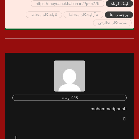
لینک کوتاه
https://meydanekhabari.ir /?p=5279
برچسب ها
آرایشگاه مختلط
باشگاه مختلط
دستگاه نظارتی
958 نوشته
mohammadpanah