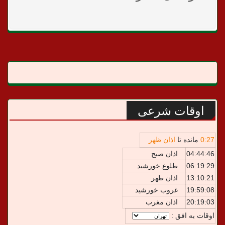
اوقات شرعی
27
:
0
مانده تا
اذان ظهر
04:44:46
اذان صبح
06:19:29
طلوع خورشید
13:10:21
اذان ظهر
19:59:08
غروب خورشید
20:19:03
اذان مغرب
اوقات به افق :