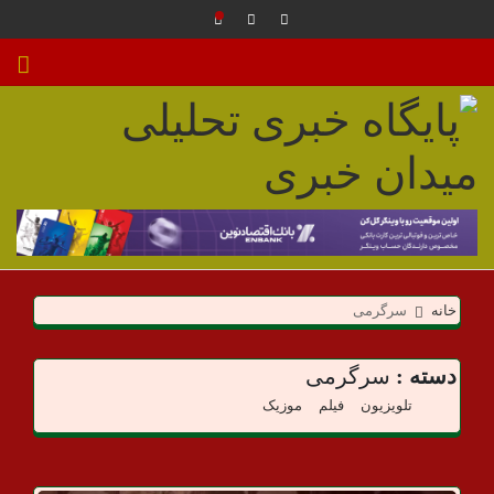
م
ی
خانه
سرگرمی
د
ا
دسته :
سرگرمی
تلویزیون
فیلم
موزیک
ن
خ