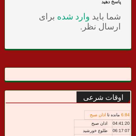
پاسخ دهید
شما باید
وارد شده
برای
ارسال نظر.
اوقات شرعی
84
:
6
مانده تا
اذان صبح
04:41:20
اذان صبح
06:17:07
طلوع خورشید