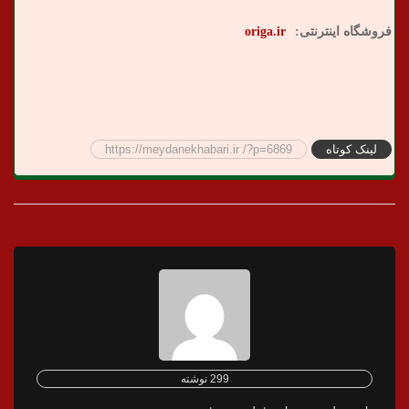
فروشگاه اینترنتی:
origa.ir
لینک کوتاه
https://meydanekhabari.ir /?p=6869
299 نوشته