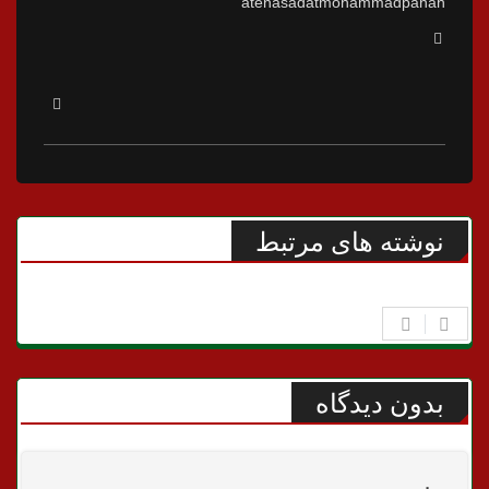
atenasadatmohammadpanah
نوشته های مرتبط
بدون دیدگاه