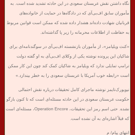
نگاه داشتن نقش عربستان سعودی در این حادثه تشدید شده است. به
مأموران سابق اف‌بی‌آی که در دادگاه‌ها در حمایت از خانواده‌های
قربانیان شهادت داده‌اند هشدار داده شده که ممکن است قوانین مربوط
به حفاظت از اطلاعات محرمانه را زیر پا گذاشته‌اند.
«کنث ویلیامز»، از مأموران بازنشسته اف‌بی‌آی در سوگندنامه‌ای برای
شاکیان این پرونده نوشته یکی از وکلای اف‌‌بی‌آی به او گفته دولت
ترامپ تمایلی ندارد که ویلیامز به شاکیان کمک کند چون این کار ممکن
است «رابطه خوب آمریکا با عربستان سعودی را به خطر بیندازد.»
نیویورک‌تایمز نوشته ماجرای کامل تحقیقات درباره نقش احتمالی
حکومت عربستان سعودی در این حادثه مسئله‌ای است که تا کنون بازگو
نشده. حتی اسم رمز این تحقیقات، Operation Encore، مسئله‌ای است
که قبلاً اشاره‌ای به آن نشده است.
انتهای پیام/ م