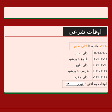
اوقات شرعی
14
:
2
مانده تا
اذان صبح
04:44:46
اذان صبح
06:19:29
طلوع خورشید
13:10:21
اذان ظهر
19:59:08
غروب خورشید
20:19:03
اذان مغرب
اوقات به افق :