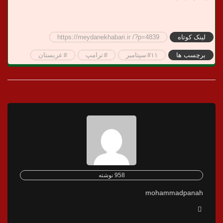
لینک کوتاه
https://meydanekhabari.ir /?p=4839
برچسب ها
۱۱سپتامبر
ترامپ
عربستان
958 نوشته
mohammadpanah