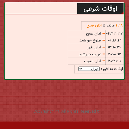
اوقات شرعی
18
:
4
مانده تا
اذان صبح
04:43:37
اذان صبح
06:18:41
طلوع خورشید
13:10:30
اذان ظهر
20:00:12
غروب خورشید
20:20:10
اذان مغرب
اوقات به افق :
© Copyright 2019, All Rights Reserved
طراحی و توسعه:
یوزتـم