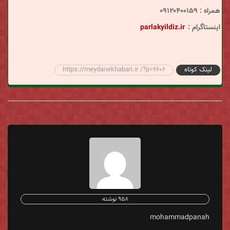
همراه : ۰۹۱۲۰۴۰۰۱۵۹
اینستاگرام :
parlakyildiz.ir
لینک کوتاه
https://meydanekhabari.ir /?p=6606
958 نوشته
mohammadpanah