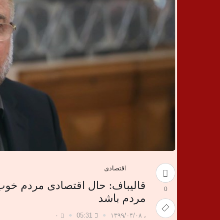
ن
خ
ب
ر
ی
اقتصادی
قالیباف: ‌حال اقتصادی مردم خوب
0
مردم باشد
۰
05:31
۱۳۹۹/۰۴/۰۸
،