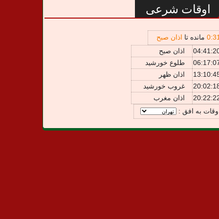
اوقات شرعی
3
:
0
مانده تا
اذان صبح
04:41:2
اذان صبح
06:17:0
طلوع خورشید
13:10:4
اذان ظهر
20:02:1
غروب خورشید
20:22:2
اذان مغرب
وقات به افق :