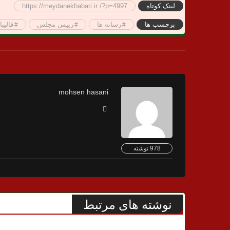
لینک کوتاه
https://meydanekhabari.ir /?p=4997
برچسب ها
رسانه ها
رییس مجلس
قالیب
mohsen hasani
978 نوشته
نوشته های مرتبط