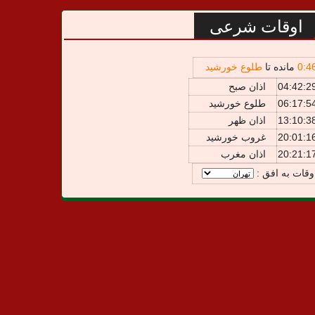
اوقات شرعی
4
:
0
مانده تا
طلوع خورشید
04:42:2
اذان صبح
06:17:5
طلوع خورشید
13:10:3
اذان ظهر
20:01:1
غروب خورشید
20:21:1
اذان مغرب
وقات به افق :