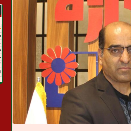
6
9
4
8
6
7
ا