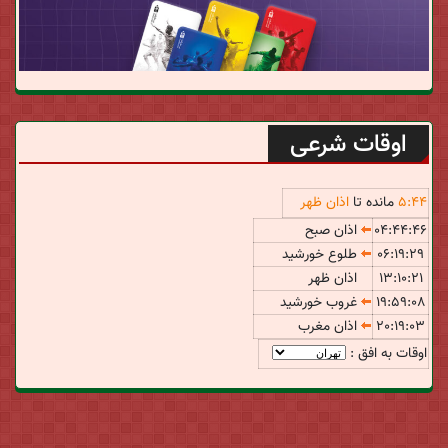
اوقات شرعی
44
:
5
مانده تا
اذان ظهر
04:44:46
اذان صبح
06:19:29
طلوع خورشید
13:10:21
اذان ظهر
19:59:08
غروب خورشید
20:19:03
اذان مغرب
اوقات به افق :