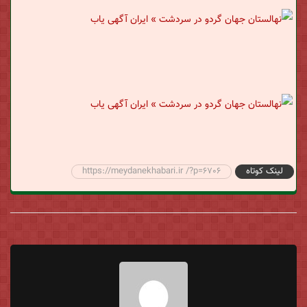
لینک کوتاه
https://meydanekhabari.ir /?p=6706