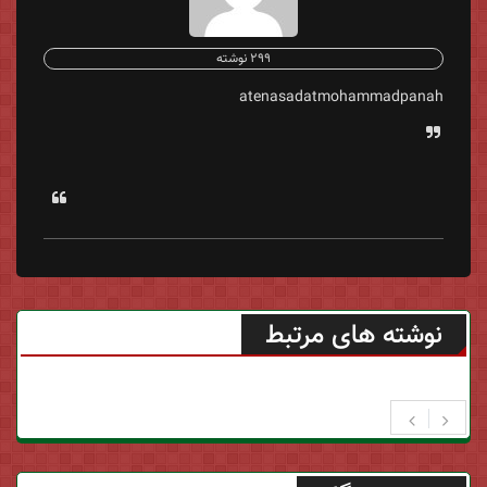
299 نوشته
atenasadatmohammadpanah
نوشته های مرتبط