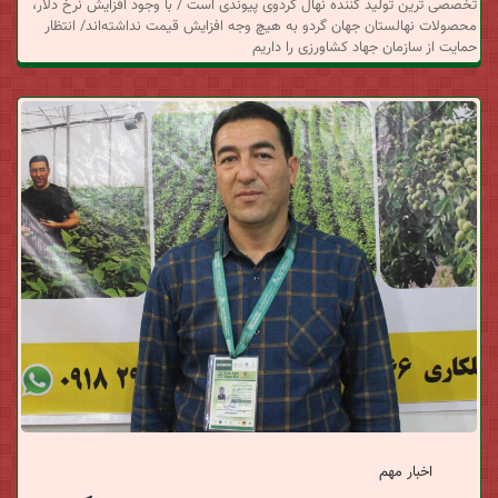
د
تخصصی ترین تولید کننده نهال گردوی پیوندی است / با وجود افزایش نرخ دلار،
محصولات نهالستان جهان گردو به هیچ وجه افزایش قیمت نداشته‌اند/ انتظار
ا
حمایت از سازمان جهاد کشاورزی را داریم
ن
خ
ب
ر
ی
اخبار مهم