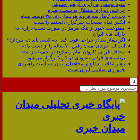
هدیه مجلس به زائران اربعین حسینی
چرخش دوباره استقلال به سمت بصره
تخریب کامل سه فروند هواپیمای اف ۳۵ توسط سپاه
ایکس تمام صفحات خبرگزاری تسنیم را بست
ممنوعیت عبور از تنگه هرمز در صورت دست درازی به
دارایی‌های ایران
اگر بیمار بعد از جراحی فوت کند، چه کسی باید دیه بپردازد؟
آیت‌الله جوادی آملی: رفیق ۷۰ ساله را از دست دادم
محافل قرآنی کاروان امام رضا(ع) در نجف آغاز شد/
برنامه‌های قرآنی به‌زودی در کربلا برگزار می‌شود
رهبر انقلاب: دفاع از مجاهدان لبنان، سیاست راهبردی
جمهوری اسلامی ایران است
میدان خبری