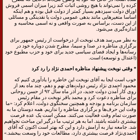
کرده را نمی‌تواند با هیچ روشی اثبات کند زیرا میزان اسمی فروش
اوراق دولت سیزدهم بسیار کمتر از دولت قبل بوده و هم اینکه
اساسا متغیرهایی مانند بدهی عمومی دولت یا نقدینگی و مسائلی
از این دست، براساس به صورت واقعی و نه اسمی محاسبه و
اندازه‌گیری می‌شود.
به نظر می‌رسد هدف نوبخت از درخواست از رئیس جمهور برای
برگزاری مناظره در صدا و سیما، مطرح شدن دوباره خود در
رسانه‌ها و ایجاد فضای سیاسی جدید برای خود و حزب مطبوع خود
(اعتدال و توسعه) است.
* وقتی نوبخت پیشنهاد مناظره احمدی نژاد را رد کرد
خوب است ایجا به آقای نوبخت این خاطره را یادآوری کنیم که
محمود احمدی نژاد رئیس دولت‌های نهم و دهم، چند ماه بعد از
روی کار آمدن دولت جدید، در آذر ماه سال ۹۲ از حسن روحانی
برای مناظره دعوت کرد و محمد باقر نوبخت در مقام رئیس
سازمان برنامه و بودجه و همچنین سخنگوی دولت، اعلام کرد: «ما
وقت این حرف‌ها و برگزاری مناظره را نداریم. همه‌ دوستان ما به
صورت تمام وقت فعالیت می‌کنند. ممکن است یک عده فرصت
بیشتری داشته باشند. اما به هر ترتیب ما درگیر این مباحث نخواهیم
شد. جامعه نیاز به آرامش دارد و این که بهتر است اکنون که آقای
احمدی‌نژاد فرصت بیشتری دارد، مطالعات خود را وسعت ببخشد.»