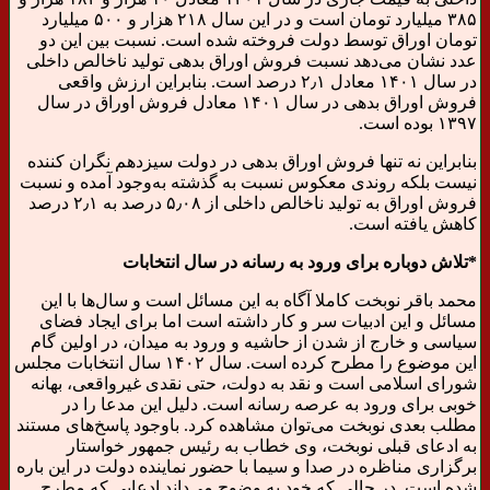
۳۸۵ میلیارد تومان است و در این سال ۲۱۸ هزار و ۵۰۰ میلیارد
تومان اوراق توسط دولت فروخته شده است. نسبت بین این دو
عدد نشان می‌دهد نسبت فروش اوراق بدهی تولید ناخالص داخلی
در سال ۱۴۰۱ معادل ۲٫۱ درصد است. بنابراین ارزش واقعی
فروش اوراق بدهی در سال ۱۴۰۱ معادل فروش اوراق در سال
۱۳۹۷ بوده است.
بنابراین نه تنها فروش اوراق بدهی در دولت سیزدهم نگران کننده
نیست بلکه روندی معکوس نسبت به گذشته به‌وجود آمده و نسبت
فروش اوراق به تولید ناخالص داخلی از ۵٫۰۸ درصد به ۲٫۱ درصد
کاهش یافته است.
*تلاش دوباره برای ورود به رسانه در سال انتخابات
محمد باقر نوبخت کاملا آگاه به این مسائل است و سال‌ها با این
مسائل و این ادبیات سر و کار داشته است اما برای ایجاد فضای
سیاسی و خارج از شدن از حاشیه و ورود به میدان، در اولین گام
این موضوع را مطرح کرده است. سال ۱۴۰۲ سال انتخابات مجلس
شورای اسلامی است و نقد به دولت، حتی نقدی غیرواقعی، بهانه
خوبی برای ورود به عرصه رسانه است. دلیل این مدعا را در
مطلب بعدی نوبخت می‌توان مشاهده کرد. باوجود پاسخ‌های مستند
به ادعای قبلی نوبخت، وی خطاب به رئیس جمهور خواستار
برگزاری مناظره در صدا و سیما با حضور نماینده دولت در این باره
شده است. در حالی که خود به وضوح می‌داند ادعایی که مطرح