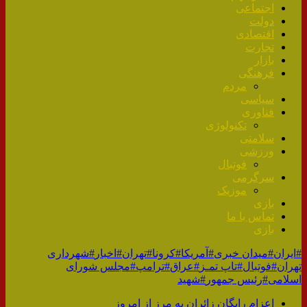
اجتماعی
دولت
اقتصادی
تجارت
بازار
فرهنگی
مردم
سیاسی
فناوری
تکنولوژی
سلامتی
ورزشی
فوتبال
سرگرمی
موزیک
بازی
تماس با ما
بازی
#ایران
#میدان خبری
#آمریکا
#کرونا
#تهران
#اخبار
#شهرداری
تهران
#فوتبال
#تاپ تمـز
#عراق
#ترامپ
#مجلس شورای
اسلامی
#رئیس جمهور
#شهید
اعزام رایگان زائران‌ به مرز ‌از امروز