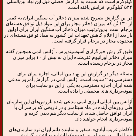
کیلوگرم است که نسبت به گزارش فصلی قبل این نهاد بین‌المللی
۵۳۴ کیلوگرم افزایش یافته است.
در این گزارش تصریح شده میزان ذخائر آب سنگین ایران به کمتر
از ۱۳۰ تُن که میزان ذخائر مجاز برای این مواد ذیل توافق هسته‌ای
برجام است. بدین‌ترتیب میزان ذخائر آب سنگین ایران برای اولین
بار بعد از اعلام کاهش تعهدات این کشور به مفاد توافق هسته‌ای در
محدوده مجاز در برجام قرار گرفته است.
طبق گزارش خبرگزاری آسوشیتدپرس، آژانس اتمی همچنین گفته
میزان ذخائر اورانیوم غنی‌شده ایران به بیش از ۱۰ برابر میزان
مجاز در برجام رسیده است.
مسئله دیگر در گزارش این نهاد بین‌المللی، اجازه ایران برای
دسترسی به ۲ سایت است. آژانس اتمی در گزارش امروز مدعی
شده ایران اجازه دسترسی به یکی از این دو سایت برای
نمونه‌برداری‌های محیطی را داده است.
آژانس بین‌المللی انرژی اتمی مدعی شده بازرس‌های این سازمان
طی روزهای آینده در ماه سپتامبر و در تاریخی که بر سر آن با
ایران توافق حاصل شده، از سایت دیگر هم دیدن کرده و
نمونه‌برداری انجام خواهند داد.
«کاظم غریب آبادی»، سفیر و نماینده دائم ایران نزد سازمان‌های
بین المللی در وین امروز (جمعه) با اشاره به انتشار گزارش