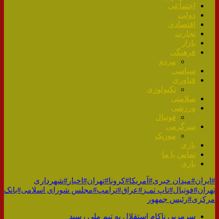
اجتماعی
دولت
اقتصادی
تجارت
بازار
فرهنگی
مردم
سیاسی
فناوری
تکنولوژی
سلامتی
ورزشی
فوتبال
سرگرمی
موزیک
بازی
تماس با ما
بازی
#ایران
#میدان خبری
#آمریکا
#کرونا
#تهران
#اخبار
#شهرداری
تهران
#فوتبال
#تاپ تمـز
#عراق
#ترامپ
#مجلس شورای اسلامی
#بانک
مرکزی
#رئیس جمهور
سرمربی ناکام استقلال به تیم ملی رسید