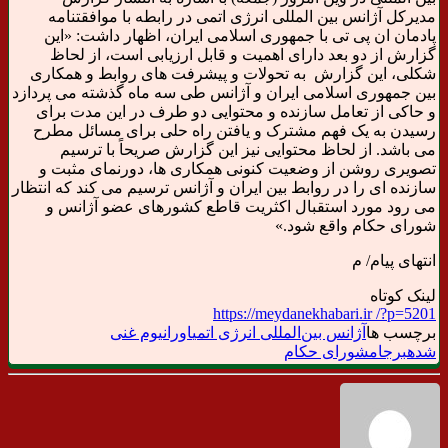
مدیرکل آژانس بین المللی انرژی اتمی در رابطه با موافقتنامه
پادمان ان پی تی با جمهوری اسلامی ایران، اظهار داشت: «این
گزارش از دو بعد دارای اهمیت و قابل ارزیابی است، از لحاظ
شکلی، این گزارش به تحولات و پیشرفت های روابط و همکاری
بین جمهوری اسلامی ایران و آژانس طی سه ماه گذشته می پردازد
و حاکی از تعامل سازنده و محتوایی دو طرف در این مدت برای
رسیدن به یک فهم مشترک و یافتن راه حلی برای مسائل مطرح
می باشد. از لحاظ محتوایی نیز این گزارش صریحاً با ترسیم
تصویری روشن از وضعیت کنونی همکاری ها، دورنمای مثبت و
سازنده ای را در روابط بین ایران و آژانس ترسیم می کند که انتظار
می رود مورد استقبال اکثریت قاطع کشورهای عضو آژانس و
شورای حکام واقع شود.»
انتهای پیام/ م
لینک کوتاه
https://meydanekhabari.ir /?p=5201
برچسب ها
آژانس بین‌المللی انرژی اتمی
اورانیوم غنی
شده
برجام
شورای حکام