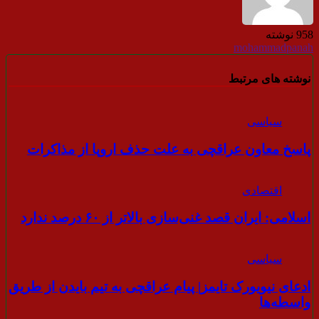
958 نوشته
mohammadpanah
نوشته های مرتبط
سیاسی
پاسخ معاون عراقچی به علت حذف اروپا از مذاکرات
اقتصادی
اسلامی: ایران قصد غنی‌سازی بالاتر از ۶۰ درصد ندارد
سیاسی
ادعای نیویورک تایمز| پیام عراقچی به تیم بایدن از طریق
واسطه‌ها