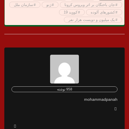
جان باختگان بر اثر ویروس کرونا
ژنو
سازمان ملل
کشورهای آلوده
کووید 19
یک میلیون و دویست هزار نفر
958 نوشته
mohammadpanah