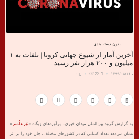
ب
ر
ی
بدون دسته بندی
آخرین آمار از شیوع جهانی کرونا | تلفات به ۱
میلیون و ۲۰۰ هزار نفر رسید
۰
02:22
۱۳۹۹/۰۸/۱۱
،
0
به گزارش گروه بین‌الملل میدان خبری، برآوردهای وبگاه «
وُرلداُمتر
»
نشان می‌دهد تعداد کسانی که در کشورهای مختلف، جان خود را بر اثر