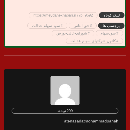
لینک کوتاه
https://meydanekhabari.ir /?p=9692
برچسب ها
حق-الناس
سود-سهام-عدالت
سودسهام
شورای-عالی-بورس
کانون-شرکتهای-سهام-عدالت
299 نوشته
atenasadatmohammadpanah