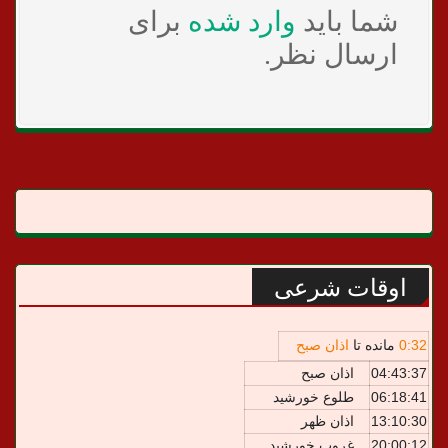
شما باید
وارد شده
برای
ارسال نظر.
اوقات شرعی
32
:
0
مانده تا
اذان صبح
04:43:37
اذان صبح
06:18:41
طلوع خورشید
13:10:30
اذان ظهر
20:00:12
غروب خورشید