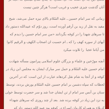
آنان گذشت چیزی عجیب و غریب است؟ هرگز چنین نیست
زمانی که سر امام حسین ـ علیه السّلام بالای نیزه حمل می‌شد، شیخ
مفید به نقل از زید بن أرقم آورده است، روز دوّم که عبیدالله دستور داد
تا سرهای شهدا را در کوفه بگردانند «من سر امام حسین را دیدم که
آیه‎ای از سوره کهف را که ـ ام حسبت ان اصحاب الکهف و الرقیم کانوا
من آیاتنا عجبا را تلاوت می‎کرد
آنچه مورّخین و علماء و بزرگان علوم اسلامی پیرامون مسأله شهادت
امام حسین علیه السّلام و حمل سر مبارک ایشان به مجلس ابن زیاد در
کوفه و از آنجا به شام نقل کرده‎اند عبارت از این است: که در آخرین
لحظات که سپاه دشمن بر امام حسین علیه السّلام یورش بردند، توسط
سنان بن أنس سر امام از تن ایشان جدا شد و سر حضرت توسط خولی
به نزد ابن زیاد در کوفه برده شد. بعد از چند روزی که سرهای شهداء
کربلاء به همراه کاروان اسراء در کوفه بود عبید الله دستور داد که