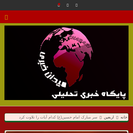
م
ی
خانه
اربعین
سر مبارک امام حسین(ع) کدام آیات را تلاوت کرد