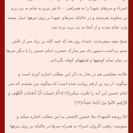
اسراء و سرهای شهدا را به همراهی ۵۰۰ نفر نیرو به شام به نزد یزید
بن معاویه بفرستند و در حالیکه سرهای شهدا بر روی نیزه‎ها حمل می‎شد
وارد شام شدند و از آنجا به نزد یزید برده شد.
شیخ مفید می‎فرمایند: بامداد روز بعد که عبید الله بن زیاد سر از بالش
ستم برداشت دستور داد سر مبارک حضرت امام حسین را با دیگر سرها
در میان تمام کوچه‎ها و قبیله‎های کوفه بگردانند.
علامه مجلسی هم در بحار به ذکر این مطلب اشاره کرده است و
می‎گوید: از زید بن ارقم روایت شده است که می‎گوید من شنیدم که سر
امام حسین این آیه را تلاوت می‎کرد[۱۲]«أَمْ حَسِبْتَ أَنَّ أَصْحابَ الْکَهْفِ وَ
الرَّقِیمِ کانُوا مِنْ آیاتِنا عَجَباً»[۱۳]
امّا روضه الشهداء ملا حسین کاشفی به این مطلب اشاره می‎کند و
می‎نویسد: وقتی کاروان اسراء به همراه سرها در حالیکه بر روی نیزه‎ها