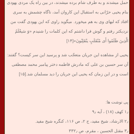
حمل می‎شدند و به طرف شام برده می‎شدند، در بین راه یک مردی یهودی
بنام یحیی حرّانی به استقبال این کاروان آمد، ناگاه چشمش به سری
افتاد که لبهای وی به هم می‎خورد. می‎گوید راوی که این یهودی گفت من
نزدیکتر رفتم و گوش فرا داشتم که این کلمات را شنیدم «وَ سَیعْلَمُ
الَّذِینَ ظَلَمُوا أَی مُنْقَلَبٍ ینْقَلِبُونَ»[۱۴]
یحیی از مشاهده این جریان متعجّب شد و پرسید این سر کیست؟ گفتند:
آن سر حسین بن علی که مادرش فاطمه دختر پیامبر محمد مصطفی
است و در این زمان که یحیی این جریان را دید مسلمان شد.[۱۵]
پی نوشت ها:
۱٫ کهف (۱۸) ، آیه ۹٫
۲٫ الارشاد، شیخ مفید، ج ۲، ص ۱۱۶، کنگره شیخ مفید.
۳٫ مقتل الحسین ، مقرم، ص ۳۳۲٫