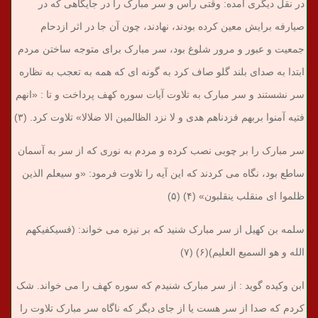
در نقل دیگری آمده: وقتی راس و سر مبارک را در جایگاهی که در
صیارفه برایش معین کرده بودند، نهادند، چون آن جا در اثر ازدحام
جمعیت و عبور و مرور شلوغ بود، سر مبارک برای متوجه ساختن مردم
ابتدا به صدای بلند گلو صاف کرد به گونه ای که همه به تعجب به نظاره
سر نشستند و سر مبارک به تلاوت آیات سوره کهف پرداخت و تا : «انهم
فتیه آمنوا بربهم فزدناهم هدی و لا نزد الظالمین الا ضلالا» تلاوت کرد. (۳)
سر مبارک را بر چوبی نصب کرده و مردم به نوری که از سر به آسمان
ساطع بود، نگاه می کردند که این آیه را تلاوت فرمود: «و سیعلم الذین
ظلموا ای منقلب ینقلبون» (۴) (۵)
سلمه بن کهیل از سر مبارک شنید که بر نیزه می خواند: (فسیکفیکهم
الله و هو السمیع العلیم)(۶) (۷)
ابن وکیده گوید : از سر مبارک شنیدم که سوره کهف را می خواند. شک
کردم که صدا از سر هست یا از جای دیگر که ناگاه سر مبارک تلاوت را