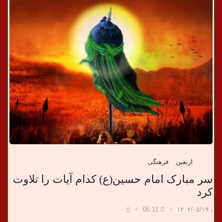
د
ا
ن
خ
ب
ر
ی
اربعین
فرهنگی
سر مبارک امام حسین(ع) کدام آیات را تلاوت
کرد
۰
06:11
۱۴۰۲/۰۵/۱۹
،