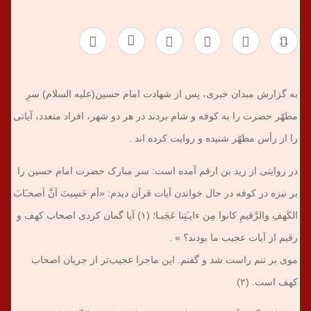
11
به گزارش مبدان خبری، پس از شهادت امام حسین(علیه السلام) سرِ
مطهّر حضرت را به کوفه و شام بردند در هر دو شهر، افراد متعدد،‌ آیاتی
را از رأس مطهّر شنیده و روایت کرده ‌اند .
در روایتی از زید بن ارقم آمده است‌: سر مبارک حضرت امام حسین‌ را
بر نیزه در کوفه در حال خواندن آیات قرآن دیدم: «اَم حَسِبت‌َ اَن‌َّ اَصحـَاب‌َ
الکَهف‌ِ والرَّقیم‌ِ کانوا مِن ءایـَتِنا عَجَبـا؛ (۱) آیا گمان کردی اصحاب کهف و
رقیم از آیات عجیب ما بودند؟ » .
موی بر تنم راست شد و گفتم‌. این ماجرا عجیب‌تر از جریان اصحاب
کهف است‌. (۲)