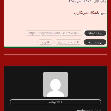
چاپ اوّل، ۱۳۷۹، ص ۴۵۸٫
منبع:
باشگاه خبرنگاران
لینک کوتاه
https://meydanekhabari.ir /?p=8419
برچسب ها
امام حسین ع
نیزه
981 نوشته
mohsen hasani