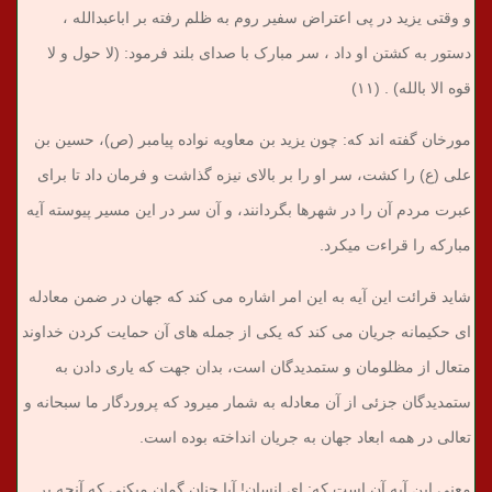
و وقتی یزید در پی اعتراض سفیر روم به ظلم رفته بر اباعبدالله ،
دستور به کشتن او داد ، سر مبارک با صدای بلند فرمود: (لا حول و لا
قوه الا بالله) . (۱۱)
مورخان گفته ‏اند که: چون یزید بن معاویه نواده پیامبر (ص)، حسین بن
علی (ع) را کشت، سر او را بر بالای نیزه گذاشت و فرمان داد تا برای
عبرت مردم آن را در شهرها بگردانند، و آن سر در این مسیر پیوسته آیه
مبارکه را قراءت می‏کرد.
شاید قرائت این آیه به این امر اشاره می‏ کند که جهان در ضمن معادله‏
ای حکیمانه جریان می‏ کند که یکی از جمله‏ های آن حمایت کردن خداوند
متعال از مظلومان و ستمدیدگان است، بدان جهت که یاری دادن به
ستمدیدگان جزئی از آن معادله به شمار می‏رود که پروردگار ما سبحانه و
تعالی در همه ابعاد جهان به جریان انداخته بوده است.
معنی این آیه آن است که: ای انسان! آیا چنان گمان می‏کنی که آنچه بر