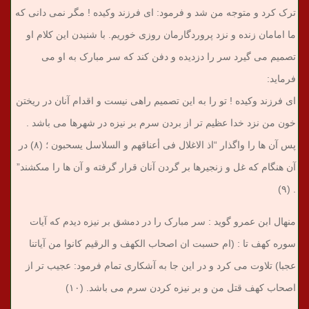
ترک کرد و متوجه من شد و فرمود: ای فرزند وکیده ! مگر نمی دانی که
ما امامان زنده و نزد پروردگارمان روزی خوریم. با شنیدن این کلام او
تصمیم می گیرد سر را دزدیده و دفن کند که سر مبارک به او می
فرماید:
ای فرزند وکیده ! تو را به این تصمیم راهی نیست و اقدام آنان در ریختن
خون من نزد خدا عظیم تر از بردن سرم بر نیزه در شهرها می باشد .
پس آن ها را واگذار “اذ الاغلال فی أعناقهم و السلاسل یسحبون ؛ (۸) در
آن هنگام که غل و زنجیرها بر گردن آنان قرار گرفته و آن ها را مى‏کشند”
. (۹)
منهال ابن عمرو گوید : سر مبارک را در دمشق بر نیزه دیدم که آیات
سوره کهف تا : (ام حسبت ان اصحاب الکهف و الرقیم کانوا من آیاتنا
عجبا) تلاوت می کرد و در این جا به آشکاری تمام فرمود: عجیب تر از
اصحاب کهف قتل من و بر نیزه کردن سرم می باشد. (۱۰)