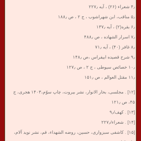
۴٫ شعراء (۲۶) ، آیه ۲۲۷٫
۵٫ مناقب، ابن ‏شهراشوب ، ج ۲ ، ص ۱۸۸٫
۶٫ بقره(۲) ، آیه ۱۳۷٫
۷٫ اسرار الشهاده ، ص ۴۸۸٫
۸٫ غافر (۴۰) ، آیه ۷۱٫
۹٫ شرح قصیده ابی‏فراس ،ص ۱۴۸٫
۱۰٫ خصائص سیوطی ، ج ۲ ، ص ۱۲۷٫
۱۱٫ مقتل العوالم ، ص ۱۵۱٫
[۱۲] . مجلسی، بحار الانوار، نشر بیروت، چاپ سوّم،۱۴۰۳ هجری، ج
۴۵، ص ۱۲۱٫
[۱۳] . کهف/۹٫
[۱۴] . شعراء/۲۲۷٫
[۱۵] . کاشفی سبزواری، حسین، روضه الشهداء، قم، نشر نوید آلام،