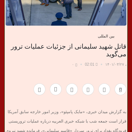
ب
ر
بین المللی
ی
قاتل شهید سلیمانی از جزئیات عملیات ترور
می‌گوید
۰
02:01
۱۴۰۱/۰۳/۲۷
،
0
به گزارش میدان خبری، «مایک پامپئو»، وزیر امور خارجه سابق آمریکا
قرار است جمعه شب با شبکه خبری العربیه درباره عملیات تروریستی
فرودگاه بغداد برای ترور سردار «قاسم سلیمانی»، فرمانده شهید نیروی