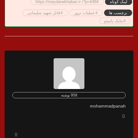
لینک کوتاه
https://meydanekhabari.ir /?p=6484
برچسب ها
عملیات ترور
قاتل شهید سلیمانی
مایک پامپئو
958 نوشته
mohammadpanah