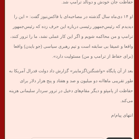
حفاظت جان خودش و دونالد ترامپ شد.
او ۱۴ دی‌ماه سال گذشته در مصاحبه‌ای با فاکس‌نیوز گفت: « این را
دیدیدم که رئیس‌جمهور رئیسی درباره این حرف زده که رئیس‌جمهور
ترامپ و من محاکمه شویم و اگر این کار عملی نشد، ما را ترور کنند،
واقعا و عمیقا بی سابقه است و تیم رهبری سیاسی (جو بایدن) واقعا
(برای حفاظ از ترامپ و من) مسئولیت دارد».
بعد از آن پایگاه «واشنگتن‌اگزماینر» گزارش داد دولت فدرال آمریکا به
طور تقریبی ماهاانه دو میلیون و صد و هفتاد و پنج هزار دلار برای
حفاظت از پامپئو و دیگر مقام‌های دخیل در ترور سردار سلیمانی هزینه
می‌کند.
انتهای پیام/م