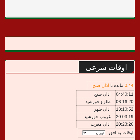
اوقات شرعی
44
:
0
مانده تا
اذان صبح
04:40:11
اذان صبح
06:16:20
طلوع خورشید
13:10:52
اذان ظهر
20:03:19
غروب خورشید
20:23:26
اذان مغرب
اوقات به افق :