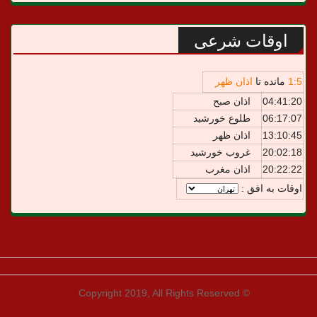
اوقات شرعی
5
:
1
مانده تا
اذان ظهر
04:41:20
اذان صبح
06:17:07
طلوع خورشید
13:10:45
اذان ظهر
20:02:18
غروب خورشید
20:22:22
اذان مغرب
اوقات به افق :
© Copyright 2019, All Rights Reserved