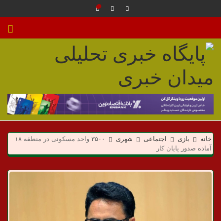
م
ی
خانه
بازی
اجتماعی
شهری
۳۵۰۰ واحد مسکونی در منطقه ۱۸
د
آماده صدور پایان کار
ا
ن
خ