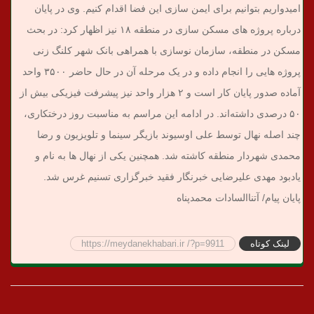
امیدواریم بتوانیم برای ایمن سازی این فضا اقدام کنیم.
وی در پایان
درباره پروژه های مسکن سازی در منطقه ۱۸ نیز اظهار کرد: در بحث
مسکن در منطقه، سازمان نوسازی با همراهی بانک شهر کلنگ زنی
پروژه هایی را انجام داده و در یک مرحله آن در حال حاضر ۳۵۰۰ واحد
آماده صدور پایان کار است و ۲ هزار واحد نیز پیشرفت فیزیکی بیش از
۵۰ درصدی داشته‌اند.
در ادامه این مراسم به مناسبت روز درختکاری،
چند اصله نهال توسط علی اوسیوند بازیگر سینما و تلویزیون و رضا
محمدی شهردار منطقه کاشته شد. همچنین یکی از نهال ها به نام و
یادبود مهدی علیرضایی خبرنگار فقید خبرگزاری تسنیم غرس شد.
پایان پیام/ آتناالسادات محمدپناه
لینک کوتاه
https://meydanekhabari.ir /?p=9911