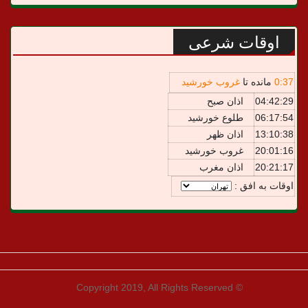
اوقات شرعی
37
:
0
مانده تا
غروب خورشید
04:42:29
اذان صبح
06:17:54
طلوع خورشید
13:10:38
اذان ظهر
20:01:16
غروب خورشید
20:21:17
اذان مغرب
اوقات به افق :
© Copyright 2019, All Rights Reserved