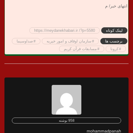
انتهای خبر/ م
لینک کوتاه
https://meydanekhabari.ir /?p=5580
برچسب ها
سازمان اوقاف و امور خیریه
صداوسیما
کرونا
مسابقات قرآن کریم
958 نوشته
mohammadpanah