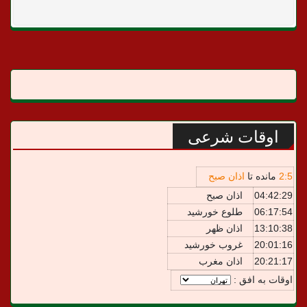
اوقات شرعی
5
:
2
مانده تا
اذان صبح
04:42:29
اذان صبح
06:17:54
طلوع خورشید
13:10:38
اذان ظهر
20:01:16
غروب خورشید
20:21:17
اذان مغرب
اوقات به افق :