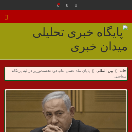
م
ی
خانه
بین المللی
پایان ماه عسل نتانیاهو؛ نخست‌وزیر در لبه پرتگاه
سیاسی
د
ا
ن
خ