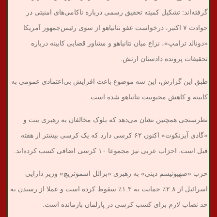
گرفته‌اند: تشکیل کمیته تحقیق رسمی درباره ناکامی‌های امنیتی در
حوادث ۷ اکتبر، درخواست عفو نتانیاهو از سوی رئیس‌جمهور آمریکا
«دونالد ترامپ»، نزاع میان نتانیاهو و مشاور قضایی کابینه درباره
تحقیقات پرونده دادستان ارتش.
طبق این گزارش، این سه موضوع باعث افزایش بی‌اعتمادی عمومی به
کابینه و کاهش محبوبیت نتانیاهو شده است.
نظرسنجی همچنین نشان می‌دهد که بلوک مخالفان به رهبری بنت و
«گادی آیزنکوت» اکنون ۶۲ کرسی دارد که یک کرسی بیشتر از هفته
قبل است. احزاب عربی نیز مجموعا ۱۰ کرسی اضافی کسب کرده‌اند.
حزب «صهیونیسم دینی» به رهبری «بزالل اسموتریچ» وزیر دارایی
اسرائیل از ۲.۸٪ حمایت به ۱.۳٪ سقوط کرده است و عملا از رسیدن به
حد نصاب لازم برای کسب کرسی در پارلمان بازمانده است.