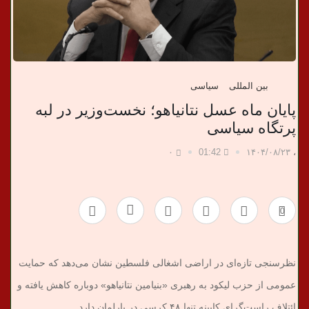
ب
ر
بین المللی
سیاسی
ی
پایان ماه عسل نتانیاهو؛ نخست‌وزیر در لبه
پرتگاه سیاسی
۰
01:42
۱۴۰۴/۰۸/۲۳
،
0
نظرسنجی تازه‌ای در اراضی اشغالی فلسطین نشان می‌دهد که حمایت
عمومی از حزب لیکود به رهبری «بنیامین نتانیاهو» دوباره کاهش یافته و
ائتلاف راست‌گرای کابینه تنها ۴۸ کرسی در پارلمان دارد.