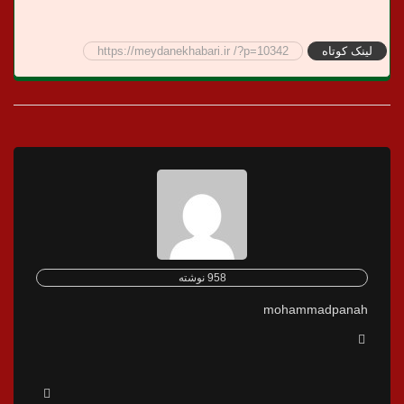
لینک کوتاه
https://meydanekhabari.ir /?p=10342
958 نوشته
mohammadpanah