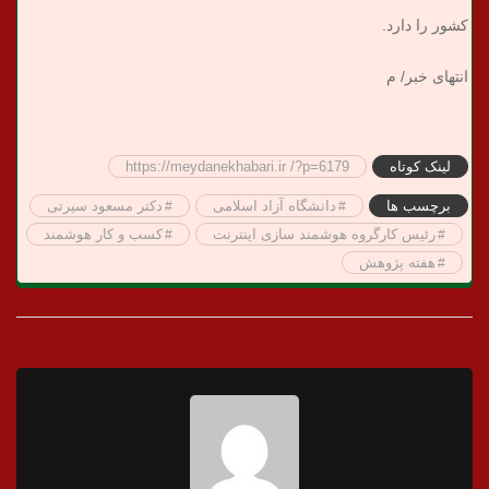
کشور را دارد.
انتهای خبر/ م
لینک کوتاه
https://meydanekhabari.ir /?p=6179
برچسب ها
دانشگاه آزاد اسلامی
دکتر مسعود سیرتی
رئیس کارگروه هوشمند سازی اینترنت
کسب و کار هوشمند
هفته پژوهش