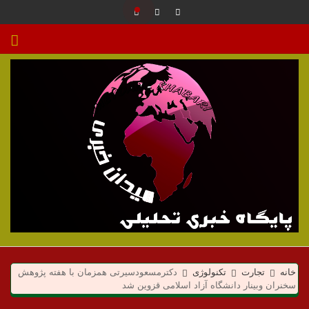
م
ی
خانه
تجارت
تکنولوژی
دکترمسعودسیرتی همزمان با هفته پژوهش
سخنران وبینار دانشگاه آزاد اسلامی قزوین شد