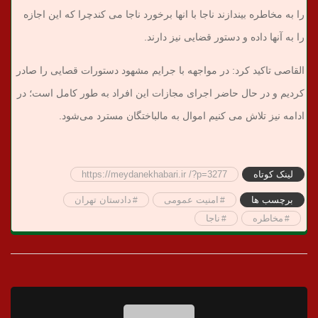
را به مخاطره بیندازند ناجا با انها برخورد ناجا می کندچرا که این اجازه
را به آنها داده و دستور قضایی نیز دارند.
القاصی تاکید کرد: در مواجهه با جرایم مشهود دستورات قصایی را صادر
کردیم و در حال حاضر اجرای مجازات این افراد به طور کامل است؛ در
ادامه نیز تلاش می کنیم اموال به مالباختگان مسترد می‌شود.
لینک کوتاه
https://meydanekhabari.ir /?p=3277
برچسب ها
امنیت عمومی
دادستان تهران
مخاطره
ناجا