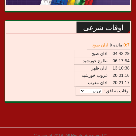
اوقات شرعی
7
:
0
مانده تا
اذان صبح
04:42:29
اذان صبح
06:17:54
طلوع خورشید
13:10:38
اذان ظهر
20:01:16
غروب خورشید
20:21:17
اذان مغرب
اوقات به افق :
© Copyright 2019, All Rights Reserved