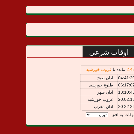
اوقات شرعی
4
:
2
مانده تا
غروب خورشید
04:41:2
اذان صبح
06:17:0
طلوع خورشید
13:10:4
اذان ظهر
20:02:1
غروب خورشید
20:22:2
اذان مغرب
وقات به افق :