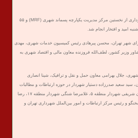
به گزارش خبرنگار شهری خبرگزاری فارس، بهره برداری از نخستین مرکز مدیریت یکپارچه پسماند شهری (MRF) و ۵۵
ه امید و افتخار انجام شد.
ای شهر تهران، محسن پیرهادی رئیس کمیسیون خدمات شهری، مهدی
ور وزیر کشور، لطف‌الله فروزنده معاون مالی و اقتصاد شهری به
ری، جلال بهرامی معاون حمل و نقل و ترافیک، شینا انصاری
 سید سعید صدرزاده دستیار شهردار در حوزه ارتباطات و مطالبات
مردمی، حمیدرضا حاجوی شهردار منطقه ۲۲، احسان شریفی شهردار منطقه ۵، غلامرضا شنگی شهردار منطقه ۱۷، رضا
مطهر محمدخانی سخنگو و رئیس مرکز ارتباطات و امور بین‌الملل شهرداری تهران و