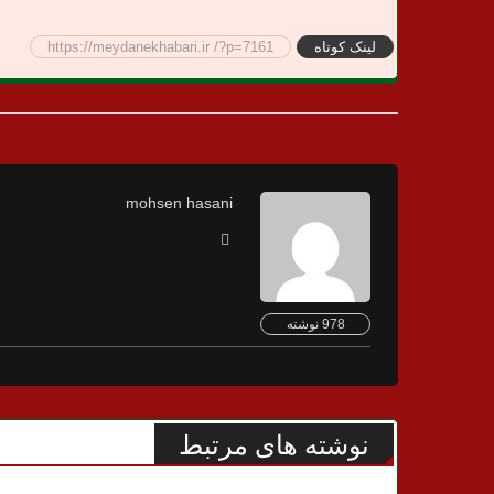
لینک کوتاه
https://meydanekhabari.ir /?p=7161
mohsen hasani
978 نوشته
نوشته های مرتبط