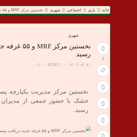
م
خانه
بازی
اجتماعی
شهری
نخستین مرکز MRF و ۵۵ غرفه جدید دریافت پسماند خشک به بهره‌برداری رسید
ی
د
شهری
ا
نخستین مرکز
رسید
ن
1
۰
02:00
۱۴۰۱/۰۸/۰۷
،
خ
ب
ر
خشک با حضور جمعی از مدیران ش
رسید.
ی