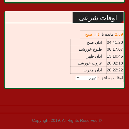
اوقات شرعی
59
:
2
مانده تا
اذان صبح
04:41:20
اذان صبح
06:17:07
طلوع خورشید
13:10:45
اذان ظهر
20:02:18
غروب خورشید
20:22:22
اذان مغرب
اوقات به افق :
© Copyright 2019, All Rights Reserved