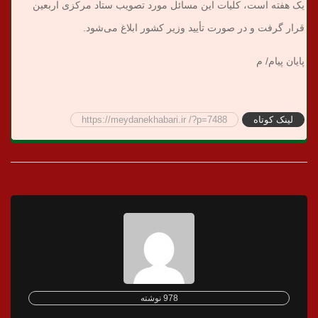
یک هفته است، کلیات این مسائل مورد تصویب ستاد مرکزی اربعین
قرار گرفت و در صورت تأیید وزیر کشور ابلاغ می‌شود.
پایان پیام/ م
لینک کوتاه
https://meydanekhabari.ir /?p=7488
978 نوشته