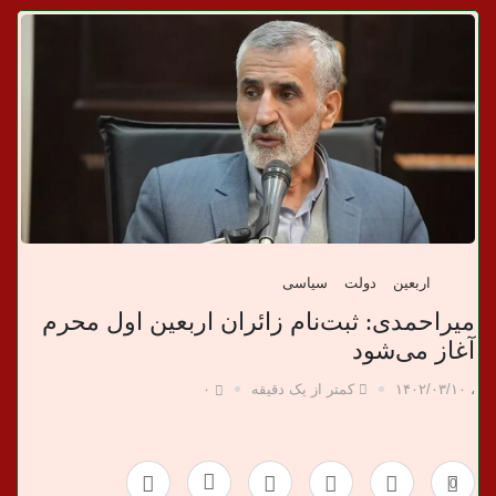
د
ا
ن
خ
ب
ر
اربعین
دولت
سیاسی
ی
میراحمدی: ثبت‌نام زائران اربعین اول محرم
آغاز می‌شود
،
۱۴۰۲/۰۳/۱۰
کمتر از یک دقیقه
۰
0