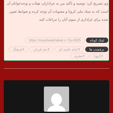
وی تصریح کرد: توصیه و تأکید من به عزاداران، هیئات و نوحه‌خوانان آن
است که به ستاد ملی کرونا و مصوبات آن توجه کرده و ضوابط تعیین
شده برای عزاداری از سوی آنان را مراعات کنند.
لینک کوتاه
https://meydanekhabari.ir /?p=5025
برچسب ها
امام خامنه ای
عید قربان
فرهنگ
کرونا
محرم