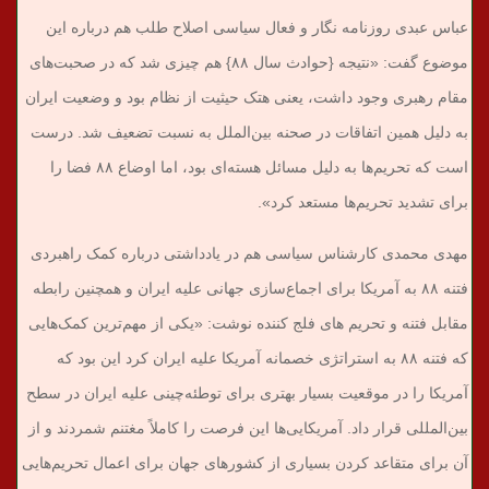
عباس عبدی روزنامه نگار و فعال سیاسی اصلاح طلب هم درباره این
موضوع گفت: «نتیجه {حوادث سال ۸۸} هم چیزی شد که در صحبت‌های
مقام رهبری وجود داشت، یعنی هتک حیثیت از نظام بود و وضعیت ایران
به دلیل همین اتفاقات در صحنه بین‌الملل به نسبت تضعیف شد. درست
است که تحریم‌‌ها به دلیل مسائل هسته‌ای بود، اما اوضاع ۸۸ فضا را
برای تشدید تحریم‌ها مستعد کرد».
مهدی محمدی کارشناس سیاسی هم در یادداشتی درباره کمک راهبردی
فتنه ۸۸ به آمریکا برای اجماع‌سازی جهانی علیه ایران و همچنین رابطه
مقابل فتنه و تحریم های فلج کننده نوشت: «یکی از مهم‌ترین کمک‌هایی
که فتنه ۸۸ به استراتژی خصمانه آمریکا علیه ایران کرد این بود که
آمریکا را در موقعیت بسیار بهتری برای توطئه‌چینی علیه ایران در سطح
بین‌المللی قرار داد. آمریکایی‌ها این فرصت را کاملاً مغتنم شمردند و از
آن برای متقاعد کردن بسیاری از کشورهای جهان برای اعمال تحریم‌هایی