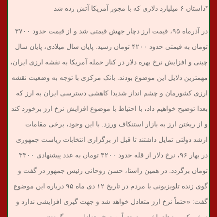
*داستان ۶ میلیارد دلاری که با مجوز آمریکا آتش زده شد
در آذرماه ۹۵، قیمت ارز دچار جهش قیمتی شد و از قیمت حدود ۳۷۰۰
تومان به قیمتی حدود ۴۲۰۰ تومان رسید. پایان سال میلادی، پایان سال
چینی و افزایش نرخ بهره دلار در کنار حمله آمریکا به نقشه ارزی ایران،
مهمترین دلایل این موضوع بودند. بانک مرکزی با توجه به وضعیت نقشه
ارزی کشورمان و چشم انداز شدیدا کاهشی دسترسی ایران به ارز که
بعدا توضیح خواهیم داد، با احتیاط با موضوع افزایش نرخ ارز برخورد کند
و از ریختن ارز به بازار استنکاف ورزد. با این وجود، برخی مقامات
ارشد دولتی تمایل داشتند تا قبل از برگزاری انتخابات ریاست جمهوری
در بهار ۹۶، نرخ دلار از قله حدود ۴۲۰۰ تومان به عدد پیشنهادی ۳۳۰۰
تومان برگردد. در همین راستا، حسن روحانی رئیس جمهور در گفت و
گوی زنده تلویزیونی با مردم در تاریخ ۱۲ دی ماه ۹۵ درباره این موضوع
گفت: «حتماً نرخ ارز متعادل خواهد شد و جهت گیری افزایشی ندارد و
نرخی که روزهای اخیر بود حتماً به نرخ متعادل برمی‌گردد».