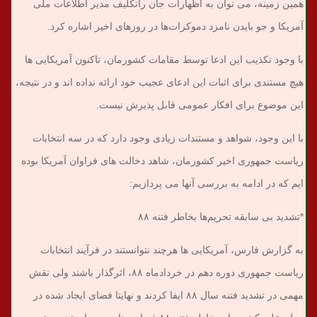
همین زمینه، می توان به اظهارات جان راتکلیف مدیر اطلاعات ملی
آمریکا و جو بایدن نامزد دموکرات‌ها در روزهای اخیر اشاره کرد.
با وجود تکذیب این ادعا توسط مقامات کشورمان، تاکنون آمریکایی ها
هیچ مستندی برای اثبات این ادعای عجیب خود ارائه نداده اند و در نتیجه،
این موضوع برای افکار عمومی قابل پذیرش نیست.
با این وجود، شواهد و مستندات زیادی وجود دارد که در سه انتخابات
ریاست جمهوری اخیر کشورمان، شاهد دخالت های فراوان آمریکا بوده
ایم که در ادامه به بررسی آنها می پردازیم:
*تشدید بی سابقه تحریم‌ها بخاطر فتنه ۸۸
به گزارش فارس، آمریکایی ها هرچند نتوانستند در فرآیند انتخابات
ریاست جمهوری دوره دهم در خردادماه ۸۸، اثرگذار باشند ولی نقش
مهمی در تشدید فتنه سال ۸۸ ایفا کردند و نهایتا فضای ایجاد شده در