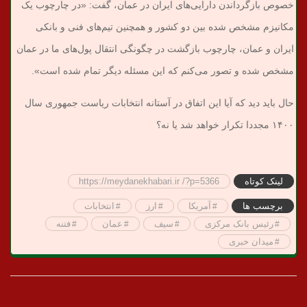
خصوص بازگرداندن دارایی‌های ایران در عمان، گفت: «در چارچوب یک
مکانیزم مشخص شده بین دو کشور و همچنین تیم‌های فنی و بانکی
ایران و عمان، چارچوب بازگشت در چگونگی انتقال پول‌های ما در عمان
مشخص شده و تصور می‌کنم که این مسئله دیگر تمام شده است».
حال باید دید که آیا این اتفاق در آستانه انتخابات ریاست جمهوری سال
۱۴۰۰ مجددا تکرار خواهد شد یا نه؟
لینک کوتاه
https://meydanekhabari.ir /?p=5366
برچسب ها
آمریکا
ارز
انتخابات
رئیس بانک مرکزی
سیف
عمان
فتنه
میدان خبری