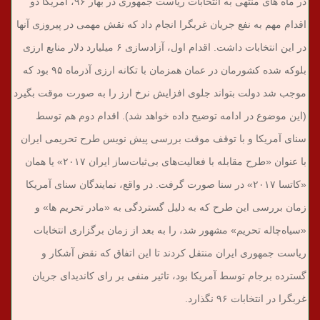
در ماه های منتهی به انتخابات ریاست جمهوری در بهار ۹۶، آمریکا دو
اقدام مهم به نفع جریان غربگرا انجام داد که نقش مهمی در پیروزی آنها
در این انتخابات داشت. اقدام اول، آزادسازی ۶ میلیارد دلار منابع ارزی
بلوکه شده کشورمان در عمان همزمان با تکانه ارزی آذرماه ۹۵ بود که
موجب شد دولت بتواند جلوی افزایش نرخ ارز را به صورت موقت بگیرد
(این موضوع در ادامه توضیح داده خواهد شد). اقدام دوم هم توسط
سنای آمریکا و با توقف موقت بررسی پیش نویس طرح تحریمی ایران
با عنوان «طرح مقابله با فعالیت‌های بی‌ثبات‌ساز ایران ۲۰۱۷» یا همان
«کاتسا ۲۰۱۷» در سنا صورت گرفت. در واقع، نمایندگان سنای آمریکا
زمان بررسی این طرح که به دلیل گستردگی به «مادر تحریم ها» و
«سیاه‌چاله تحریم» مشهور شد، را به بعد از زمان برگزاری انتخابات
ریاست جمهوری ایران منتقل کردند تا این اتفاق که نقض آشکار و
گسترده برجام توسط آمریکا بود، تاثیر منفی بر رای کاندیدای جریان
غربگرا در انتخابات ۹۶ نگذارد.