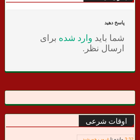
پاسخ دهید
شما باید
وارد شده
برای
ارسال نظر.
اوقات شرعی
32
:
3
مانده تا
غروب خورشید