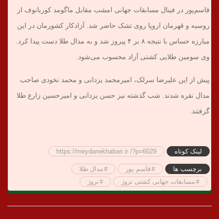
قاسم‌پور در فینال مسابقات جهانی امشب مقابل ماگومد کوربانوف از
روسیه و قهرمان اروپا روی تشک حاضر شد. آزادکار کشورمان در این
مبارزه حساس با نتیجه ۸ بر ۴ پیروز شد و به مدال طلا دست پیدا کرد.
وی سومین طلایی کشتی آزاد محسوب می‌شود.
پیش از این علیرضا سرلک، امیرمحمد یزدانی و محمد نخودی صاحب
مدال نقره شدند. شب گذشته نیز حسن یزدانی و امیرحسین زارع طلا
گرفتند.
لینک کوتاه
https://meydanekhabari.ir /?p=6029
برچسب ها
قاسم پور
مدال طلا
مسابقات جهانی کشتی نروژ
نروژ