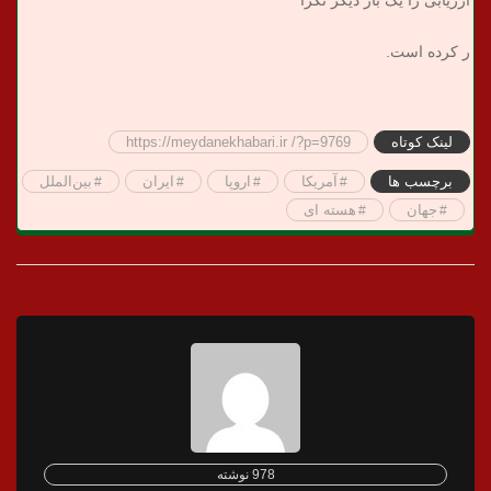
ارزیابی را یک بار دیگر تکرا
ر کرده است.
لینک کوتاه
https://meydanekhabari.ir /?p=9769
برچسب ها
آمریکا
اروپا
ایران
بین‌الملل
جهان
هسته ای
978 نوشته