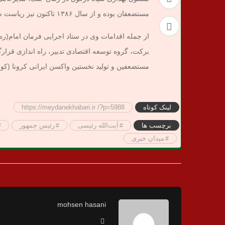
مستضعفان بوده و از سال ۱۳۸۶ تاکنون نیز ریاست ستاد اجرایی فرمان حضرت امام(ره) را برعهده داشته ‌است.
از جمله اقدامات وی در ستاد اجرایی فرمان امام(ره
برکت، گروه توسعه اقتصادی تدبیر، راه اندازی قر
مستضعفین و تولید نخستین واکسن ایرانی کرونا (کوو
لینک کوتاه
https://meydanekhabari.ir /?p=5988
برچسب ها
آیت‌الله رئیسی
رئیس جمهور
میدان خبری
mohsen hasani