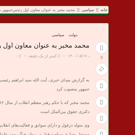
م
خانه
سیاسی
محمد مخبر به عنوان معاون‌ اول رئیس‌جمهور
ی
د
دولت
سیاسی
ا
محمد مخبر به عنوان معاون‌ اول
ن
،
۱۴۰۰/۰۵/۱۷
کمتر از یک دقیقه
۰
0
خ
به گزارش میدان خبری، آیت الله سید ابراهیم رئی
ب
جمهور منصوب کرد.
ر
دکتری حقوق بین‌الملل است.
ی
وی متولد دزفول و دارای سوابق و فعالیت‌های انقلا
مسئول بهداری سپاه دزفول در زمان جنگ، مدیرعامل 