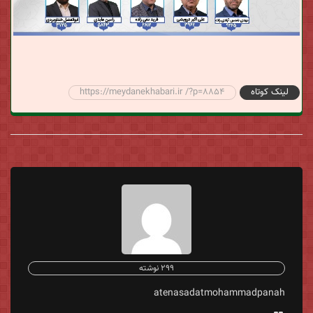
لینک کوتاه
https://meydanekhabari.ir /?p=8854
299 نوشته
atenasadatmohammadpanah