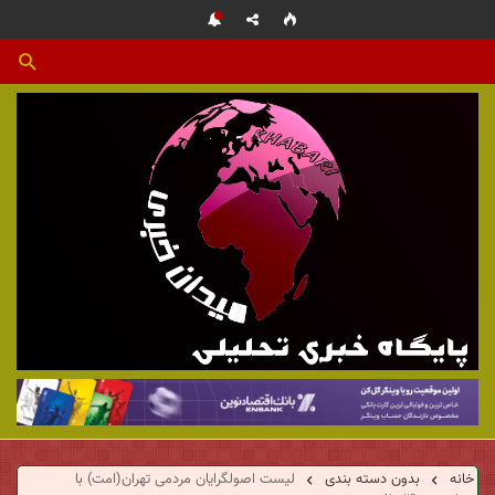
م
ی
خانه
بدون دسته بندی
لیست اصولگرایان مردمی تهران(امت) با