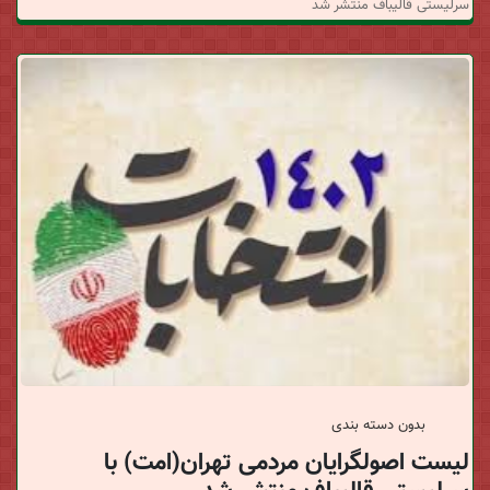
د
سرلیستی قالیباف منتشر شد
ا
ن
خ
ب
ر
ی
بدون دسته بندی
لیست اصولگرایان مردمی تهران(امت) با