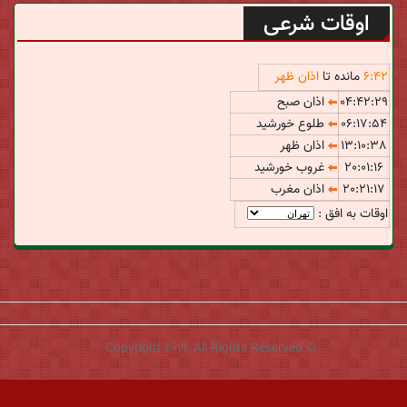
اوقات شرعی
42
:
6
مانده تا
اذان ظهر
04:42:29
اذان صبح
06:17:54
طلوع خورشید
13:10:38
اذان ظهر
20:01:16
غروب خورشید
20:21:17
اذان مغرب
اوقات به افق :
© Copyright 2019, All Rights Reserved
طراحی و توسعه:
یوزتـم