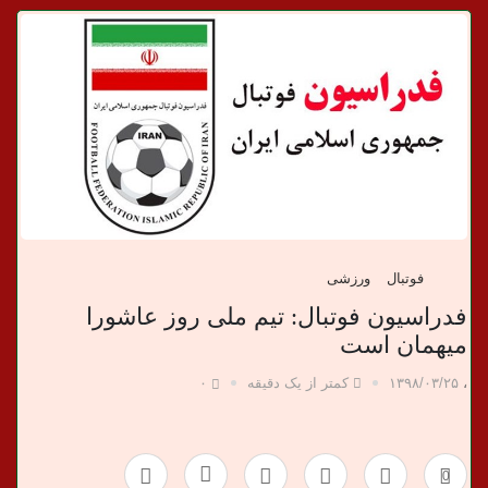
د
ا
ن
خ
ب
ر
فوتبال
ورزشی
ی
فدراسیون فوتبال: تیم ملی روز عاشورا
میهمان است
،
۱۳۹۸/۰۳/۲۵
کمتر از یک دقیقه
۰
0