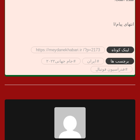
انتهای پیام/ا
لینک کوتاه
https://meydanekhabari.ir /?p=2173
برچسب ها
ایران
جام جهانی۲۰۲۲
فدراسیون فوتبال