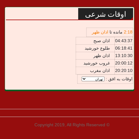
اوقات شرعی
18
:
2
مانده تا
اذان ظهر
04:43:37
اذان صبح
06:18:41
طلوع خورشید
13:10:30
اذان ظهر
20:00:12
غروب خورشید
20:20:10
اذان مغرب
اوقات به افق :
© Copyright 2019, All Rights Reserved