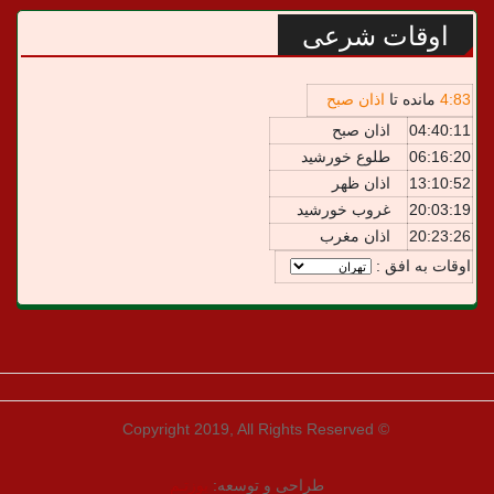
اوقات شرعی
83
:
4
مانده تا
اذان صبح
04:40:11
اذان صبح
06:16:20
طلوع خورشید
13:10:52
اذان ظهر
20:03:19
غروب خورشید
20:23:26
اذان مغرب
اوقات به افق :
© Copyright 2019, All Rights Reserved
طراحی و توسعه:
یوزتـم