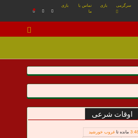
سرگرمی
بازی
تماس با
بازی
ما
اوقات شرعی
4
:
3
مانده تا
غروب خورشید