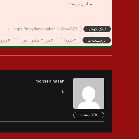
میلیون برسد.
لینک کوتاه
https://meydanekhabari.ir /?p=4820
برچسب ها
کرونا
مرز ۲ میلیون نفر
ویرو
mohsen hasani
978 نوشته