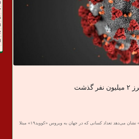
0
7
5
8
2
ا
گذشت
به گزارش میدان خبری، برآوردهای وبگاه «وُرلداُمتر» نشان می‌دهد تعداد کسانی که در جهان به ویروس «کووید۱۹» مبتلا