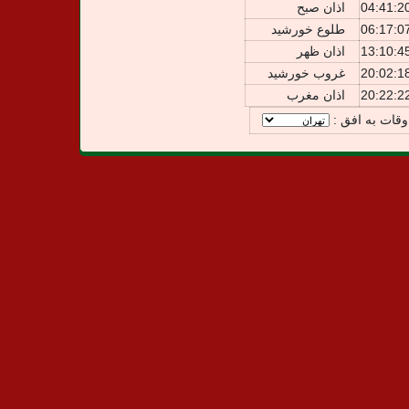
04:41:2
اذان صبح
06:17:0
طلوع خورشید
13:10:4
اذان ظهر
20:02:1
غروب خورشید
20:22:2
اذان مغرب
وقات به افق :