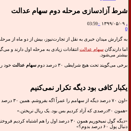
شرط آزادسازی مرحله دوم سهام عدالت
03:59
۰
۱۳۹۹/۰۵/۰۹
،
0
به گزارش میدان خبری به نقل از تجارت‌نیوز، بیش از دو ماه از مرحل
اما دارندگان
سهام عدالت
انتقادات زیادی به مرحله اول دارند و می‌گ
بیشتر می‌شود.
برخی می‌گویند تحت هیچ شرایطی ۳۰ درصد دوم
سهام عدالت
خود را 
یکبار کافی بود دیگه تکرار نمی‌کنیم
«اون ۷۰ درصد دیگه از سهامم را عمراً اگه بفروشم. همین ۳۰ درصد را هم اشتباه کردم فروختم. واسه سهام ۵۳۲ تومنی کلاً یک میلیون واریز کردن معلوم نیست مابقی چی شدو کی میریزن؟»
«همون ۳۰درصدی که آزاد کردیم بس بود. یک ریال نریختن.»
دنبال پول ۶۰ درصد بدوم؟»