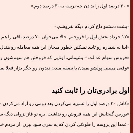
« ۳۰ درصد اول را ندادن چه برسه به۳۰ درصد دوم.»
«پشت دستمو داغ کردم دیگه نفروشم.»
«۱۲ خرداد بخش اول را فروختم. حالا می‌خوان ۷۰ درصد باقی را هم از چنگ ما در بیارید؟ یه اشتباهی کردیم، دیگه تکرارش نمی‌کنیم.»
«اینا یه شماره رو تایید نمیکنن چطور میخان این همه معامله رو هندل
«فروش سهام عدالت = پشیمانی. اونایی که فروختن هم سهم‌شون رفت و هم پولشون. ام
«وقتی میبینی پولشو نمیدن یا نصفه میدن دندون رو جگر بزار فعلا ن
اول برادری‌تان را ثابت کنید
«کاش ۳۰ درصد اول را تسویه می‌کردن بعد دومی رو آزاد می‌کردن.»
«بورس گنجایش این همه فروش رو نداشت. بره تو فاز نزولی دیگه سه
«عمدا این پروسه را طولانی کردن که یه سری سود ببرن. از مردم خواهش میکنم تا تکلیف این ۳۰ درصد مشخ