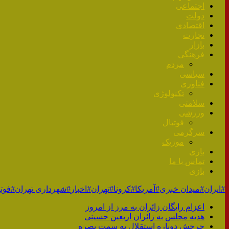
اجتماعی
دولت
اقتصادی
تجارت
بازار
فرهنگی
مردم
سیاسی
فناوری
تکنولوژی
سلامتی
ورزشی
فوتبال
سرگرمی
موزیک
بازی
تماس با ما
بازی
#ایران
#میدان خبری
#آمریکا
#کرونا
#تهران
#اخبار
#شهرداری تهران
#فوتب
اعزام رایگان زائران‌ به مرز ‌از امروز
هدیه مجلس به زائران اربعین حسینی
چرخش دوباره استقلال به سمت بصره