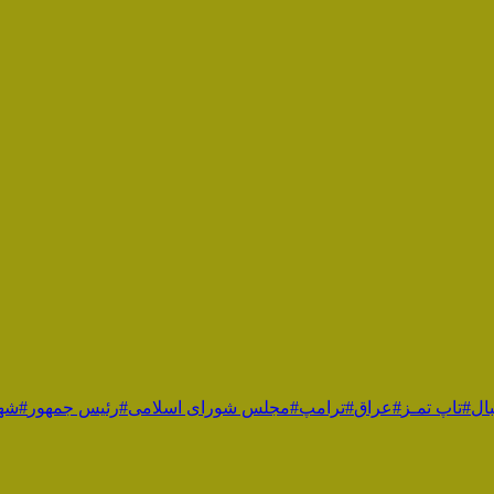
ال
#تاپ تمـز
#عراق
#ترامپ
#مجلس شورای اسلامی
#رئیس جمهور
#شهی