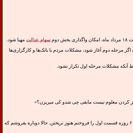
 دوم
سهام عدالت
مهیا شود.
 اگر مرحله دوم آغاز شود، مشکلات مردم با بانک‌ها و کارگزاری‌ها
شرط آنکه مشکلات مرحله اول تکرار نشود.
«دیگه گول نمیخوریم همون ۳۰ درصد اول را هم اشتباه کردیم فروختیم. اگه از گشنگی بمیریم بهتر از اینه که آواره بانک و کارگزاری بشیم. ۶۰ روزه قسمت اول را فروختم هنوز نریختن. حالا دوباره بفروشم که