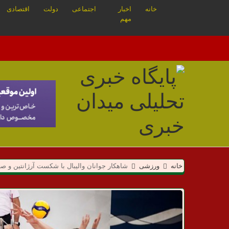
خانه
اخبار
اجتماعی
دولت
اقتصادی
مهم
م
خانه
ورزشی
شاهکار جوانان والیبال با شکست آرژانتین و صع
ی
د
ا