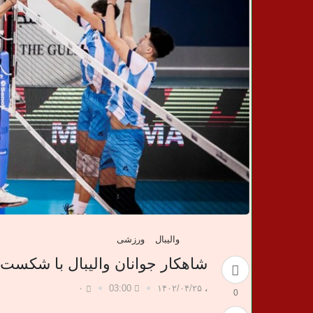
ن
خ
ب
ر
ی
والیبال
ورزشی
شاهکار جوانان والیبال با شکست آ
۰
03:00
۱۴۰۲/۰۴/۲۵
،
0