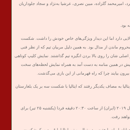
د، امیرمحمد گلزاده، مبین نصری، عرشیا به‌نژاد و سجاد جلوداریان
 بود.
ایی دارد اما این دیدار ویژگی‌های خاص خودش را داشت. شکست
روم ماندن از مدال بود. به همین دلیل مربیان تیم که از نظر فنی
کز اصلی ‌شان را روی بالا بردن انگیزه تیم گذاشتند. نمایش کلیپ کوتاهی
پیش در همین منامه به دست آمد به همراه نمایش لحظه‌های سخت
از بیرون بیایند چرا که راه قهرمانی از این بازی می‌گذشت.
ایتالیا به مصاف یکدیگر رفتند که ایتالیا با شکست سه بر یک بلغارستان
بدین ترتیب قهرمان سال ۲۰۲۱ (ایتالیا) و قهرمان سال ۲۰۱۹ (ایران) از ساعت ۲۰:۳۰ دقیقه فردا (یکشنبه ۲۵ تیر) برای
این مسابقه در حالی برگزار خواهد شد که تیم ملی جوانان ایران با هفت برد متوالی و تیم ایتالیا با ۶ برد و یک شکست