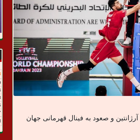
3
9
4
8
6
7
رژانتین و صعود به فینال قهرمانی جهان
ا