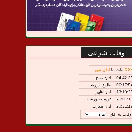
اوقات شرعی
3
:
3
مانده تا
اذان ظهر
04:42:2
اذان صبح
06:17:5
طلوع خورشید
13:10:3
اذان ظهر
20:01:1
غروب خورشید
20:21:1
اذان مغرب
وقات به افق :