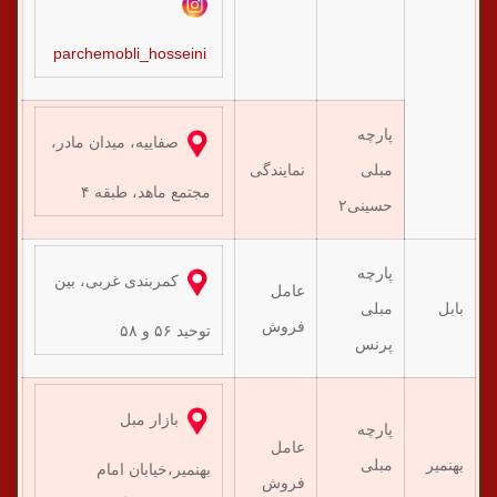
parchemobli_hosseini
پارچه
صفاییه، میدان مادر،
مبلی
نمایندگی
۶۶
مجتمع ماهد، طبقه ۴
حسینی۲
پارچه
کمربندی غربی، بین
عامل
بابل
مبلی
۳۷
فروش
توحید ۵۶ و ۵۸
پرنس
بازار مبل
پارچه
عامل
بهنمیر
مبلی
۷۷
بهنمیر،خیابان امام
فروش