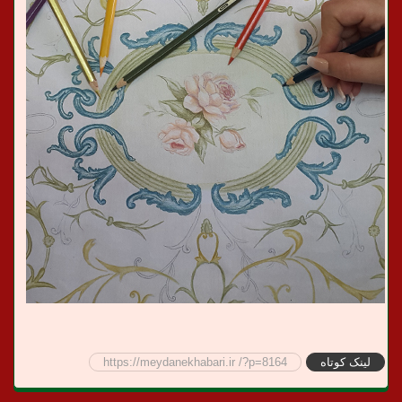
لینک کوتاه
https://meydanekhabari.ir /?p=8164