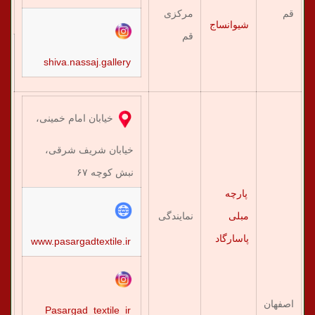
قم
مرکزی
شیوانساج
قم
shiva.nassaj.gallery
۰۱
خیابان امام خمینی،
خیابان شریف شرقی،
نبش کوچه ۶۷
پارچه
مبلی
نمایندگی
۳۰
پاسارگاد
www.pasargadtextile.ir
اصفهان
Pasargad_textile_ir