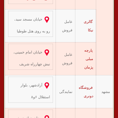
خیابان مسجد سید،
گالری
عامل
۱۳
نیکا
فروش
رو به روی هتل طوطیا
پارچه
خیابان امام خمینی،
عامل
مبلی
۱۴
فروش
نبش چهارراه شریف
پژمان
آزادشهر، بلوار
فروشگاه
مشهد
نمایندگی
۱۰
دونری
استقلال ۶و۸