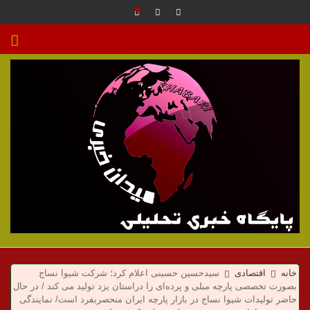
م
ی
خانه
اقتصادی
سیدحسین حسینی اعلام کرد؛ شرکت شیوا نساج
بصورت تخصصی پارچه مبلی و پرده‌ای را دراستان یزد تولید می کند / در حال
حاضر تولیدات شیوا نساج در بازار پارچه ایران منحصربفرد است/ نمایندگی