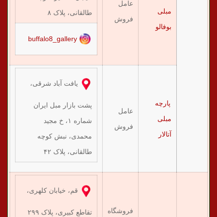
عامل
مبلی
۵۹
طالقانی، پلاک ۸
فروش
بوفالو
buffalo8_gallery
یافت آباد شرقی،
پارچه
پشت بازار مبل ایران
عامل
مبلی
۲۱
شماره ۱، خ مجید
فروش
آتالار
محمدی، نبش کوچه
طالقانی، پلاک ۴۲
قم، خیابان کلهری،
(و
فروشگاه
تقاطع کبیری، پلاک ۲۹۹
قم) 