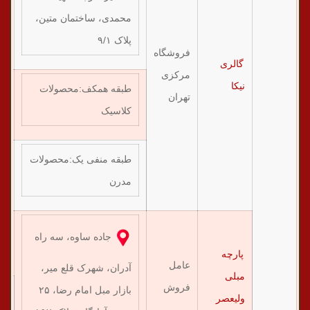
۷۶
محمدی، ساختمان متین،
پلاک ۹/۱
فروشگاه
گالری
مرکزی
نیکا
طبقه همکف:‌محصولات
تهران
۸۵
کلاسیک
طبقه منفی یک:‌محصولات
۶۳
مدرن
جاده ساوه، سه راه
۲۶
پارچه
عامل
آدران، شهرک قلع میر،
مبلی
فروش
بازار مبل امام رضا، ۲۵
ولیعصر
۷۷