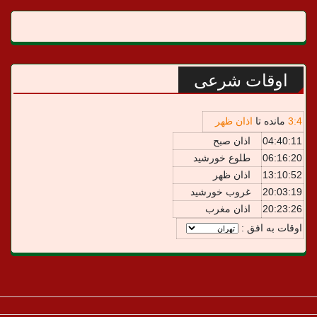
اوقات شرعی
4
:
3
مانده تا
اذان ظهر
04:40:11
اذان صبح
06:16:20
طلوع خورشید
13:10:52
اذان ظهر
20:03:19
غروب خورشید
20:23:26
اذان مغرب
اوقات به افق :