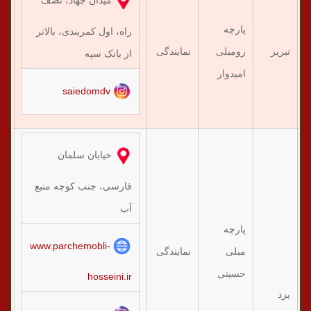
میدان جهاد، نصف
پارچه
راه، اول کمربندی، بالاتر
تبریز
رومبلی
نمایندگی
۶۰
از بانک سپه
امیدوار
saiedomdv
خیابان سلمان
فارسی، جنب کوچه منبع
آب
پارچه
www.parchemobli-
مبلی
نمایندگی
۰۱
حسینی
hosseini.ir
یزد