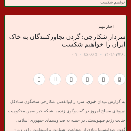
د
خواهیم شکست
ا
ن
اخبار مهم
سردار شکارچی: گردن تجاوزکنندگان به خاک
خ
ایران را خواهیم شکست
ب
۰
02:00
۱۴۰۴/۰۳/۲۶
،
ر
0
ی
به گزارش میدان
خبری،
سردار ابوالفضل شکارچی سخنگوی ستادکل
نیروهای مسلح امروز در گفت‌وگوی زنده با شبکه خبر ضمن محکومیت
جنایت رژیم صهیونسیتی در حمله به صداوسیمای جمهوری اسلامی
گفت: صداوسیما نمادی از شجاعت، شهامت و استقامت را در زمان