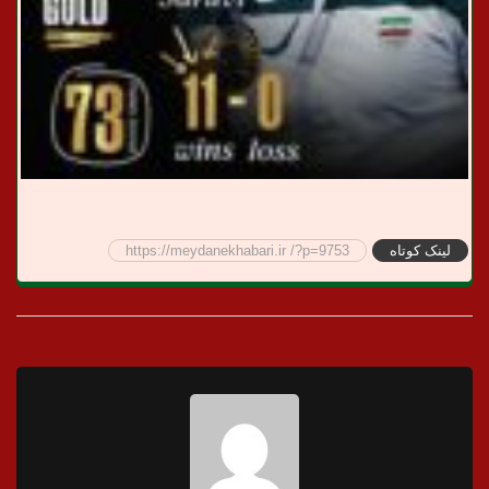
لینک کوتاه
https://meydanekhabari.ir /?p=9753