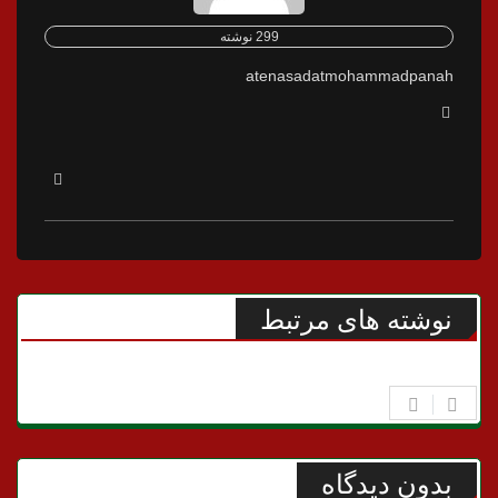
299 نوشته
atenasadatmohammadpanah
نوشته های مرتبط
بدون دیدگاه