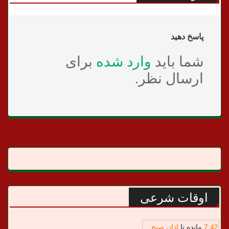
پاسخ دهید
شما باید
وارد شده
برای
ارسال نظر.
اوقات شرعی
42
:
7
مانده تا
اذان صبح