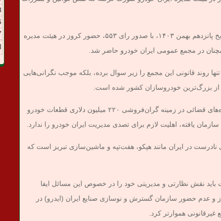
8
6
7
علی‌رغم اینکه هیئت تجدید نظر شورای رقابت در تاریخ پانزدهم بهمن ۱۴۰۳، با صدور رای ۵۵۳، حضور کروز در هیئت مدیره
ا
مچنان در مجمع عمومی ایران خودرو حاضر شد.
تنها روند قانونی این مجمع را زیر سوال برده، بلکه موجب نگرانی‌هایی
ز بزرگ‌ترین خودروسازان کشور شده است.
شواهد موجود نشان می‌دهد که کروز با داشتن پرونده‌های قضائی در زمینه گران‌فروشی ۲۲۰ میلیون دلاری قطعات خودرو
مان یافته، اهلیت لازم برای تصدی مدیریت ایران خودرو را ندارد.
نادرست در ایران مانند هپکو، هفت‌تپه و ماشین‌سازی تبریز است که
باید نقش نظارتی و مدیریتی خود را در خصوص این مسائل ایفا
وز و عدم حضور سازمان گسترش و نوسازی صنایع ایران (ایدرو) در
 غیرقانونی هموارتر کرد.