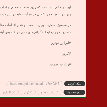
این در حالی است که که وزیر صنعت، معدن و تجارت
زیرا در صورت هر اخلالی در فرآیند تولید در این خود
در مجموع، سکوت وزارت صمت و عدم اقدامات منا
خودرو، موجب ایجاد نگرانی‌های جدی در خصوص آین
#ایران_خودرو
#کروز
#وزارت_صمت
لینک کوتاه
https://meydanekhabari.ir /?p=9847
برچسب ها
ایران خودرو
کروز
واگذاری ا