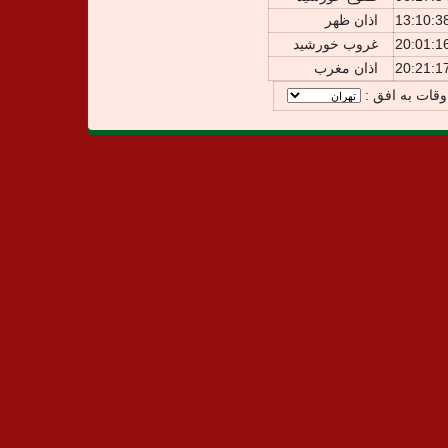
13:10:3
اذان ظهر
20:01:1
غروب خورشید
20:21:1
اذان مغرب
وقات به افق :