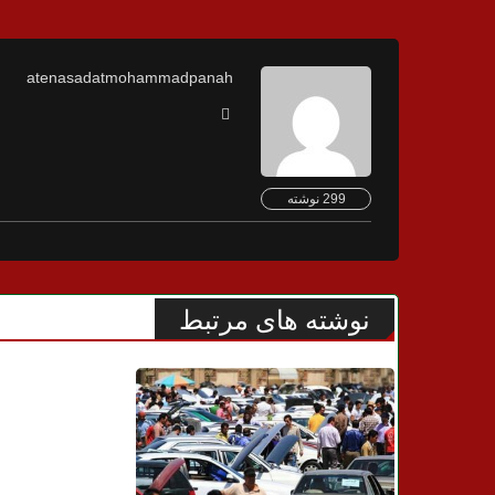
atenasadatmohammadpanah
299 نوشته
نوشته های مرتبط