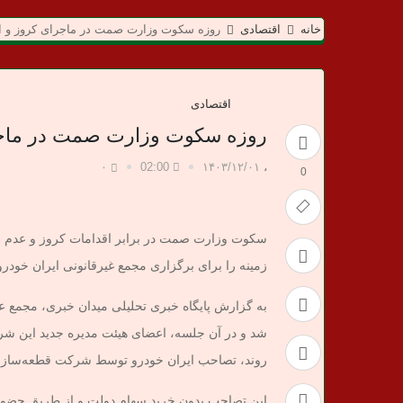
م
خانه
اقتصادی
روزه سکوت وزارت صمت در ماجرای کروز و ای
ی
د
اقتصادی
ا
روزه سکوت وزارت صمت در ماجرا
ن
۰
02:00
۱۴۰۳/۱۲/۰۱
،
0
خ
سکوت وزارت صمت در برابر اقدامات کروز و عدم ح
ب
زمینه را برای برگزاری مجمع غیرقانونی ایران خودرو
ر
شد و در آن جلسه، اعضای هیئت مدیره جدید این شرکت
ی
روند، تصاحب ایران خودرو توسط شرکت قطعه‌ساز
این تصاحب بدون خرید سهام دولت و از طریق حضور 