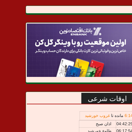
اوقات شرعی
1
:
6
مانده تا
غروب خورشید
04:42:2
اذان صبح
06:17:5
طلوع خورشید