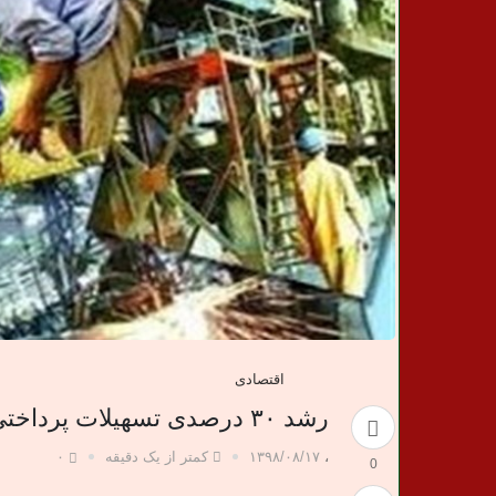
ن
خ
ب
ر
ی
اقتصادی
رشد ۳۰ درصدی تسهیلات پرداختی بانکها در ۴ ماهه اول امسال
،
۱۳۹۸/۰۸/۱۷
کمتر از یک دقیقه
۰
0