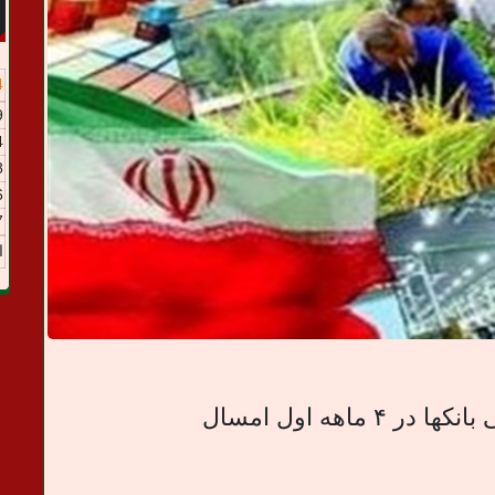
4
9
4
8
6
7
ا