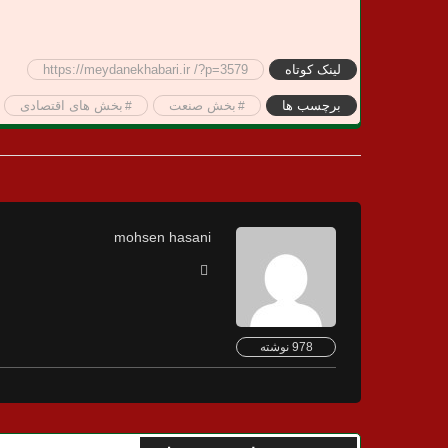
لینک کوتاه
https://meydanekhabari.ir /?p=3579
برچسب ها
بخش صنعت
بخش های اقتصادی
mohsen hasani
978 نوشته