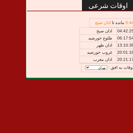
اوقات شرعی
4
:
5
مانده تا
اذان صبح
04:42:2
اذان صبح
06:17:5
طلوع خورشید
13:10:3
اذان ظهر
20:01:1
غروب خورشید
20:21:1
اذان مغرب
وقات به افق :