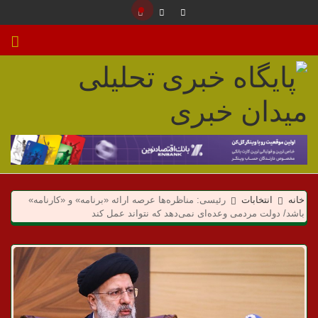
م
ی
خانه
انتخابات
رئیسی: مناظره‌ها عرصه ارائه «برنامه» و «کارنامه»
د
باشد/ دولت مردمی وعده‌ای نمی‌دهد که‌ نتواند عمل کند
ا
ن
خ