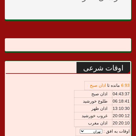
اوقات شرعی
93
:
6
مانده تا
اذان صبح
04:43:37
اذان صبح
06:18:41
طلوع خورشید
13:10:30
اذان ظهر
20:00:12
غروب خورشید
20:20:10
اذان مغرب
اوقات به افق :