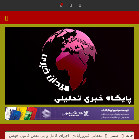
م
ی
خانه
علمی
دهقانی فیروزآبادی: اجرای کامل و بی نقص قانون جهش