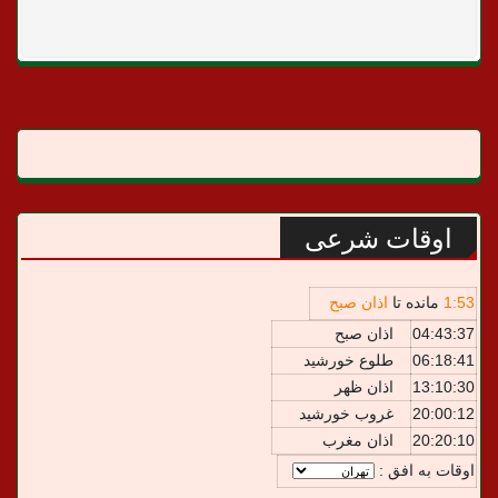
اوقات شرعی
53
:
1
مانده تا
اذان صبح
04:43:37
اذان صبح
06:18:41
طلوع خورشید
13:10:30
اذان ظهر
20:00:12
غروب خورشید
20:20:10
اذان مغرب
اوقات به افق :