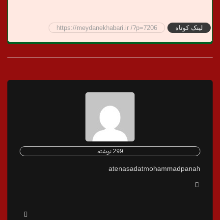
لینک کوتاه
https://meydanekhabari.ir /?p=7206
299 نوشته
atenasadatmohammadpanah