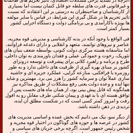
اگرچه در تشدید برخی مشکلات اقتصادی، تاثیر تحریم های ظالمانه
و غیرقانونی قدرت های سلطه جو قابل کتمان نیست اما بسیاری
از کارشناسان و صاحبنظران به درستی بر این اعتقادند که نسبت
تاثیر تحریم ها در شکل گیری این شرایط، در قیاس با سایر مولفه
ها بویژه ناکارآمدی و بی برنامگی دولت و دستگاه اجرایی کشور
بسیار کمتر است.
فی الواقع با وجود آنکه در بدنه کارشناسی و مدیریتی قوه مجریه،
عناصر و نیروهای توانمند، متعهد و انقلابی و دارای دغدغه فراوانند،
اما متاسفانه هسته مرکزی دولت کنونی، بواسطه ضعف بنیان های
تئوریک، رخوت و خمودگی عملی و فقدان باورمندی به توان داخلی،
طرح و برنامه و راهبرد کلانی برای پیشرفت و توسعه درونزای
کشور بر مبنای بهره گیری از ظرفیت های داخلی ندارد و به طور
روزمره با فرافکنی، منازعه گرایی، عملکرد جزیره ای و حاشیه
سازی عملاً توان و سرمایه کشور را هرز می برد. مهمترین و شاید
تنها ایده و وعده دولت یعنی رفع مشکلات از طریق مذاکره نیز
همانگونه که قابل پیش بینی بود، از همان ماه های نخست پس از
توافق هسته ای با بدعهدی و پیمان شکنی طرف مقابل رو به افول
رفت و امروز کمتر کسی است که در شکست مطلق آن ایده،
تردیدی در ذهن داشته باشد.
از دیگر سو، نیک می دانیم که بخش عمده و اساسی مدیریت های
کشور در عرصه ها و حوزه های گوناگون در اختیار قوه مجریه و
شخص رئیس جمهور است. اگرچه برخی جریان های سیاسی و