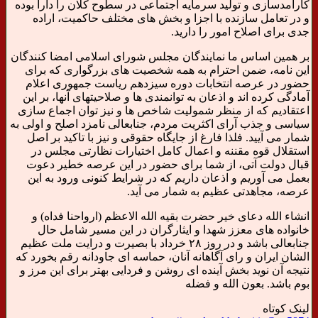
کارآمدسازی و تولید سرمایه اجتماعی در سطوح کلان را دارا بوده
و در تعامل سازنده با اجزا و بخش های مختلف حاکمیت، اراده
جدی برای اصلاح امور را دارید.
بر همین اساس ما نمایندگان مجلس شورای اسلامی امضا کنندگان
این نامه، ضمن احترام به همه شخصیت های بزرگواری که برای
حضور در عرصه انتخابات دوره سیزدهم ریاست جمهوری اعلام
آمادگی کرده اند و اذعان به توانمندی ها و صلاحیتهای آنها، بر این
اعتقادیم که از منظر شمولیت شاخص ها و نیز توان اجماع سازی
سیاسی و جذب آرای اکثریت مردم، جنابعالی نامزد اصلح و اولی به
شمار می آیید. فلذا فارغ از جایگاه حقوقی و نیز با تاکید بر اصل
استقلال قوه مقننه و اعمال کامل اختیارات نظارتی مجلس در
قبال دولت آتی، از شما برای حضور در این عرصه خطیر دعوت
بعمل می آوریم و اذعان داریم که در شرایط کنونی ورود به این
عرصه، مجاهدتی عظیم به شمار می آید.
انشاء الله دعای خیر حضرت بقیه الله الاعظم (ارواحنا فداه) و
خانواده های معزز شهدا و ایثارگران در این مسیر شامل حال
جنابعالی باشد و در روز ۲۸ خرداد با بصیرت و درایت ملت عظیم
الشان ایران و رای آگاهانه آنان، حماسه ای جاودانه رقم بخورد که
نتیجه آن نوید بخش آینده ای روشن و فردایی بهتر برای این مرز و
بوم باشد. بعون الله و فضله
لینک کوتاه