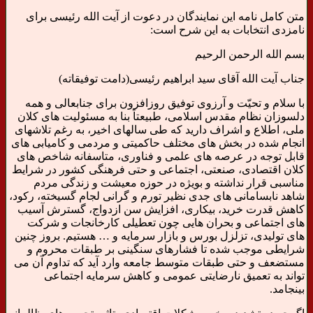
متن کامل نامه این نمایندگان در دعوت از آیت الله رئیسی برای
نامزدی انتخابات به این شرح است:
بسم الله الرحمن الرحیم
جناب آیت الله آقای سید ابراهیم رئیسی(دامت توفیقاته)
با سلام و تحیّت و آرزوی توفیق روزافزون برای جنابعالی و همه
دلسوزان نظام مقدس اسلامی، طبیعتاً بنا به مسئولیت های کلان
ملی، اطلاع و اشراف دارید که طی سالهای اخیر، به رغم تلاشهای
انجام شده در بخش های مختلف حاکمیتی و مردمی و کامیابی های
قابل توجه در عرصه های علمی و فناوری، متاسفانه شاخص های
کلان اقتصادی، صنعتی، اجتماعی و حتی فرهنگی کشور در شرایط
مناسبی قرار نداشته و بویژه در حوزه معیشت و زندگی مردم
شاهد نابسامانی های جدی نظیر تورم و گرانی لجام گسیخته، رکود،
کاهش قدرت خرید، بیکاری، افزایش سن ازدواج، گسترش آسیب
های اجتماعی و بحران هایی چون تعطیلی کارخانجات و شرکت
های تولیدی، تزلزل بورس و بازار سرمایه و … هستیم. بروز چنین
شرایطی موجب شده تا فشارهای سنگینی بر طبقات محروم و
مستضعف و حتی طبقات متوسط جامعه وارد آید که تداوم آن می
تواند به تعمیق نارضایتی عمومی و کاهش سرمایه اجتماعی
بینجامد.