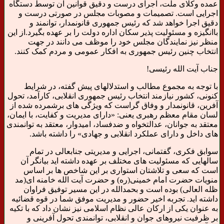
عمده وکلای ملت، اجرای درست و دقیق قوانین آن توسط دستگاه
اجرایی است. تصمیمات و مصوبات مجلس در صورتی درست و
دقیق اجرا خواهد شد که رئیس جمهوری قانونمدار، توانمند و
باانگیزه و مسئولیت پذیر سکان اداره دولت را بر عهده بگیرد.از این
منظر نیز نمایندگان مجلس خود را موظف می دانند در جهت
انتخاب چنین رئیس جمهوری به افکار عمومی و مردم کمک کنند.
جناب آیت الله رئیسی!
با توجه به مجموع مطالب و استدلالهای پیش گفته، در شرایط
کنونی، کشور نیازمند انتخاب رئیس جمهوری انقلابی، کارآمد، تحول
آفرین، قانونمدار و وفاق گراست که ویژگی های برشمرده شده از
لسان مقام معظم رهبری یعنی: «دارای مدیریت و کفایت، با ایمان،
معتقد به جوانان، عدالتخواه و ضدفساد، امیدوار، معتقد به توانمندی
های داخل و دارای عملکرد انقلابی و جهادی» را داشته باشد.
سوابق فکری، گفتمانی، اجرایی و مدیریتی جنابعالی در تمام
سالهایی که مسئولیت های مختلف بر عهده داشته اید بیانگر آن
است که سعی و تلاشتان استواری بر این شاخص ها بر اساس
منویات حضرت امام خمینی(ره) و حضرت آیت الله خامنه ای(مد
ظله العالی) بوده است و بحمدالله در این مسیر توفیق فراوان
داشته اید. تجربه اخیر حضور و مدیریت موفق شما در قوه قضائیه
به عنوان یکی از ارکان عالی نظام اسلامی نیز نشان داد که با تکیه
بر ظرفیت نیروهای جوان و انقلابی، توانمندی تحول آفرینی و