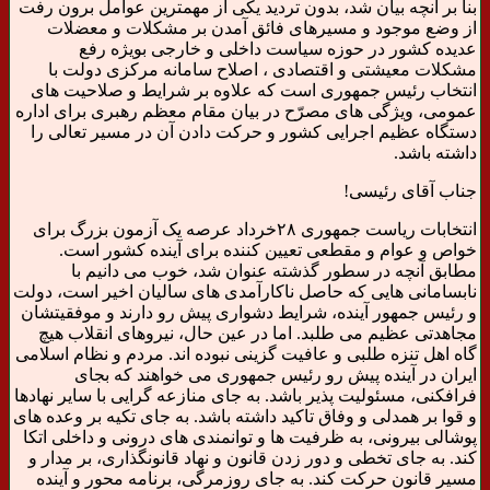
بنا بر آنچه بیان شد، بدون تردید یکی از مهمترین عوامل برون رفت
از وضع موجود و مسیرهای فائق آمدن بر مشکلات و معضلات
عدیده کشور در حوزه سیاست داخلی و خارجی بویژه رفع
مشکلات معیشتی و اقتصادی ، اصلاح سامانه مرکزی دولت با
انتخاب رئیس جمهوری است که علاوه بر شرایط و صلاحیت های
عمومی، ویژگی های مصرّح در بیان مقام معظم رهبری برای اداره
دستگاه عظیم اجرایی کشور و حرکت دادن آن در مسیر تعالی را
داشته باشد.
جناب آقای رئیسی!
انتخابات ریاست جمهوری ۲۸خرداد عرصه یک آزمون بزرگ برای
خواص و عوام و مقطعی تعیین کننده برای آینده کشور است.
مطابق آنچه در سطور گذشته عنوان شد، خوب می دانیم با
نابسامانی هایی که حاصل ناکارآمدی های سالیان اخیر است، دولت
و رئیس جمهور آینده، شرایط دشواری پیش رو دارند و موفقیتشان
مجاهدتی عظیم می طلبد. اما در عین حال، نیروهای انقلاب هیچ
گاه اهل تنزه طلبی و عافیت گزینی نبوده اند. مردم و نظام اسلامی
ایران در آینده پیش رو رئیس جمهوری می خواهند که بجای
فرافکنی، مسئولیت پذیر باشد. به جای منازعه گرایی با سایر نهادها
و قوا بر همدلی و وفاق تاکید داشته باشد. به جای تکیه بر وعده های
پوشالی بیرونی، به ظرفیت ها و توانمندی های درونی و داخلی اتکا
کند. به جای تخطی و دور زدن قانون و نهاد قانونگذاری، بر مدار و
مسیر قانون حرکت کند. به جای روزمرگی، برنامه محور و آینده