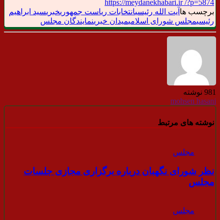
https://meydanekhabari.ir /?p=5874
برچسب ها
آیت الله رئیسی
انتخابات ریاست جمهوری
خبری
سید ابراهیم
رئیسی
مجلس شورای اسلامی
میدان خبری
نمایندگان مجلس
981 نوشته
mohsen hasani
نوشته های مرتبط
مجلس
نظر شورای نگهبان درباره برگزاری مجازی جلسات
مجلس
مجلس