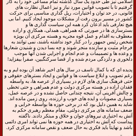
اسلامی نیز طی حدود یک سال گذشته تمام مساعی خود را به کار
گرفتیم تا با تصویب قوانین مورد نیاز و نیز اعمال نظارت های
قانونی، در حد توان و اختیارات، ریل گذاری مناسبی برای حرکت
کشور در مسیر برون رفت از مشکلات موجود ایجاد کنیم. اما بی
هیچ تعارفی باید اذعان کرد همه این سیاست گذاری ها و
بسترسازی ها در صورتی که همراهی، همدلی، همکاری و اراده
معطوف به اقدام و عمل قوه مجریه و هسته مرکزی آن بویژه
شخص رئیس جمهور را در کنار خود نداشته باشند، نمی توانند به
فرجام مثبت و سازنده منجر شوند و چه بسا دیدن و شنیدن شعارها
و وعده ها و تصمیمات و عدم انجام و اجرایی شدن آنها موجب
دلخوری و دلزدگی مردم شده و از قضا سرکنگبین، صفرا بیفزاید!
پدیده ای که با کمال تاسف در سال های اخیر شاهد آن بوده ایم و به
رغم تصویب و ابلاغ سیاست ها و قوانین و ایجاد بسترهای حقوقی و
حتی فرهنگ سازی های لازم در بسیاری از عرصه ها، به واسطه
فقدان اراده در هسته مرکزی دولت و عدم همراهی و حتی تخطی
و چالش آفرینی آن، نتیجه چندانی حاصل نشده و در عرصه عمل،
بسیاری مصوبات و ایده های خوب و ارزنده، روی زمین مانده اند.
شاید به همین دلیل بود که در برخی حوزه ها بواسطه خرابی و
ضعف سامانه های مرکزی دولتی، مقام معظم رهبری حکم به
آتش به اختیاری نیروهای جوان و خلاق و مبتکر دادند. ناگفته
پیداست که آتش به اختیاری در همه حوزه ها نمی تواند امری دائمی
باشد و نهایتاً باید فکری به حال ضعف و نقص سامانه مرکزی کرد.