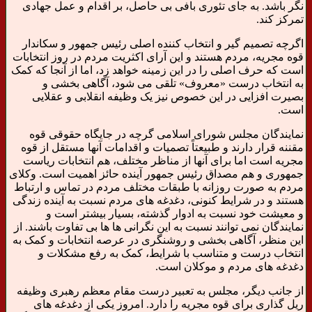
نگر باشد. به جای تئوری بافی بی حاصل، بر اقدام و عمل جهادی
تمرکز کند.
اگرچه تصمیم گیر و انتخاب کننده اصلی رئیس جمهور و سکاندار
قوه مجریه، مردم هستند و این آرای اکثریت مردم در روز انتخابات
است که حرف اصلی را در این زمینه خواهد زد، اما از آنجا که کمک
به انتخاب درست «معروف» تلقی می شود، آگاهی بخشی و
بصیرت افزایی در این خصوص نیز یک وظیفه انقلابی و عقلایی
است.
نمایندگان مجلس شورای اسلامی گرچه در جایگاه حقوقی قوه
مقننه قرار دارند و طبیعتاً تصمیات و اقدامات آنها مستقل از قوه
مجریه است اما برای آنها از مناظر مختلف، هم انتخابات ریاست
جمهوری و هم مصداق رئیس جمهور آینده حائز اهمیت است. وکلای
مردم به صورت روزانه با طبقات مختلف مردم در تماس و ارتباط
هستند و در شرایط کنونی، دغدغه های مردم نسبت به آینده زندگی
و معیشت خود نسبت به ادوار گذشته، بسیار بیشتر است و
نمایندگان نمی توانند نسبت به این نگرانی ها ها بی تفاوت باشند. از
این منظر، آگاهی بخشی و روشنگری در عرصه انتخابات و کمک به
انتخاب درست و متناسب با شرایط، کمک به رفع مشکلات و
دغدغه های مردم و موکلان است.
از جانب دیگر، مجلس به تعبیر درست مقام معظم رهبری وظیفه
ریل گذاری برای قوه مجریه را دارد. امروز یکی از دغدغه های