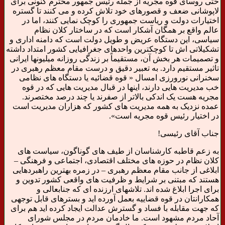
حتی روسای قوه مجریه از جمله رئیس جمهور محترم کنونی برای
لاپوشانی ضعف و قصورهای خود تلاش کرده و می کنند تا گستره
اختیارات دولت و ریاست جمهوری را کوچک نمایی کنند، اما در
عالم واقع بر همگان آشکار است که در ساختار کلان نظام
سیاسی، این دستگاه عریض و طویل دولت است که دامنه اداری و
تشکیلاتی اش تا کوچکترین واحدهای جغرافیایی کشور امتداد داشته
و تصمیمات هر بخش آن، مستقیماً بر زندگی روزانه میلیونها ایرانی
تاثیر مستقیم دارد. به تعبیر دقیق و درست مقام معظم رهبری در
سخنرانی نورورزی امسال « قوه قضائیه یا دستگاه های نظامی
خب مدیریت هایی دارند، اینها در قبال مدیریت هایی که در قوه
مجریه هست یک اندکی بالاتر از صفرند یا چند درصد مختصرند.
عمده نزدیک به همه مدیریت های کشور که هزاران مدیریت است
در اختیار رئیس قوه مجریه است».
جناب آقای رئیسی!
به زعم قاطبه کارشناسان از طیف های گوناگون، سیاست های
کلان نظام در حوزه های مختلف اقتصادی، اجتماعی و فرهنگی –
ابلاغی از جانب مقام معظم رهبری – در زمره بهترین راهبردهایی
هستند که مبتنی بر شرایط و ظرفیت های واقعی کشور تدوین و
برای اجرا ابلاغ شده اند. تلاشهای ارزنده ای که جنابعالی و
همکارانتان در قوه قضاییه بعمل آورده اید و بسترهای قابل توجهی
که جهت مقابله با فساد و گسترش عدالت ایجاد کرده اید هم برای
آحاد مردم مشهود است. ما خادمان مردم در مجلس شورای