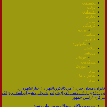
اجتماعی
دولت
اقتصادی
تجارت
بازار
فرهنگی
مردم
سیاسی
فناوری
تکنولوژی
سلامتی
ورزشی
فوتبال
سرگرمی
موزیک
بازی
تماس با ما
بازی
#ایران
#میدان خبری
#آمریکا
#کرونا
#تهران
#اخبار
#شهرداری
تهران
#فوتبال
#تاپ تمـز
#عراق
#ترامپ
#مجلس شورای اسلامی
#بانک
مرکزی
#رئیس جمهور
سرمربی ناکام استقلال به تیم ملی رسید