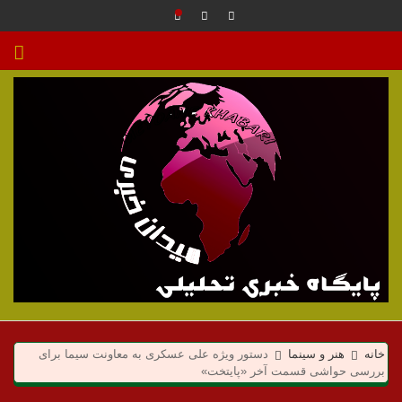
م
ی
خانه
هنر و سینما
دستور ویژه علی عسکری به معاونت سیما برای
بررسی حواشی قسمت آخر «پایتخت»