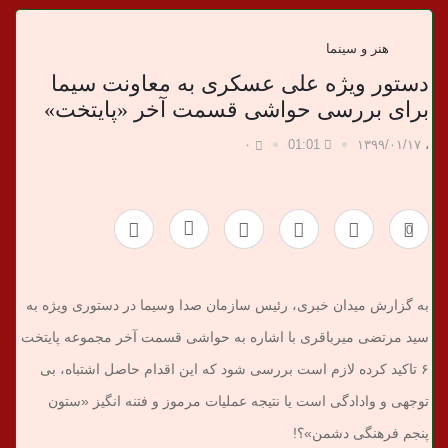
د
ا
هنر و سینما
دستور ویژه علی عسکری به معاونت سیما
ن
برای بررسی حواشی قسمت آخر «پایتخت»
خ
۰
01:01
۱۳۹۹/۰۱/۱۷
،
ب
0
ر
ی
به گزارش میدان خبری، رئیس سازمان صدا وسیما در دستوری ویژه به
سید مرتضی میرباقری با اشاره به حواشی قسمت آخر مجموعه پایتخت
۶ تاکید کرده لازم است بررسی شود که این اقدام حاصل اشتباه، بی
توجهی و وادادگی است یا نتیجه عملیات مرموز و فتنه انگیز «ستون
پنجم فرهنگی دشمن»؟!