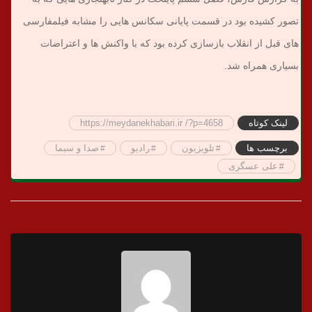
تصور کشیده بود در قسمت پایانی سکانس هایی را مشابه فیلمفارسی
های قبل از انقلاب بازسازی کرده بود که با واکنش ها و اعتراضات
بسیاری همراه شد.
لینک کوتاه
https://meydanekhabari.ir /?p=4658
برچسب ها
تلویزیون
رادیو
صدا و سیما
علی عسگری