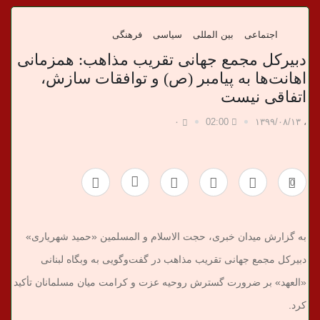
د
ا
اجتماعی
بین المللی
سیاسی
فرهنگی
دبیرکل مجمع جهانی تقریب مذاهب: همزمانی
ن
اهانت‌ها به پیامبر (ص) و توافقات سازش،
اتفاقی نیست
خ
۰
02:00
۱۳۹۹/۰۸/۱۳
،
ب
ر
0
ی
به گزارش میدان خبری، حجت الاسلام و المسلمین «حمید شهریاری»
دبیرکل مجمع جهانی تقریب مذاهب در گفت‌وگویی به وبگاه لبنانی
«العهد» بر ضرورت گسترش روحیه عزت و کرامت میان مسلمانان تأکید
کرد.