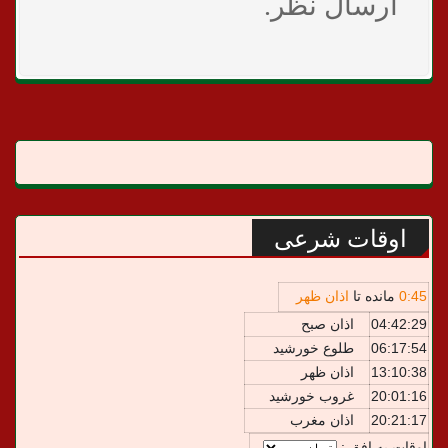
ارسال نظر.
اوقات شرعی
45
:
0
مانده تا
اذان ظهر
04:42:29
اذان صبح
06:17:54
طلوع خورشید
13:10:38
اذان ظهر
20:01:16
غروب خورشید
20:21:17
اذان مغرب
اوقات به افق :