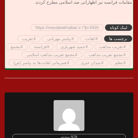
مقامات فرانسه نیز اظهاراتی ضد اسلامی مطرح کردند.
لینک کوتاه
https://meydanekhabari.ir /?p=5416
برچسب ها
اهانت
پیامبر مهربانی
تقریب
تقریب مذاهب
حمید شهریاری
فرانسه
مجمع
مجمع تقریب مذاهب
مجمع تقریب مذاهب اسلامی
معلم
میدان خبری
همزمانی اهانت‌ها به پیامبر (ص)
978 نوشته