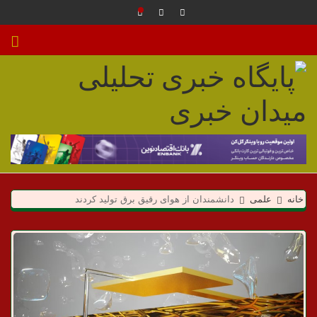
م
ی
خانه
علمی
دانشمندان از هوای رقیق برق تولید کردند
د
ا
ن
خ