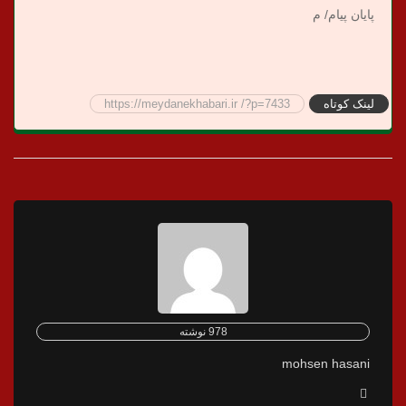
پایان پیام/ م
لینک کوتاه
https://meydanekhabari.ir /?p=7433
978 نوشته
mohsen hasani