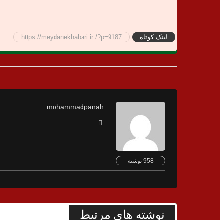
لینک کوتاه
https://meydanekhabari.ir /?p=9187
mohammadpanah
958 نوشته
نوشته های مرتبط