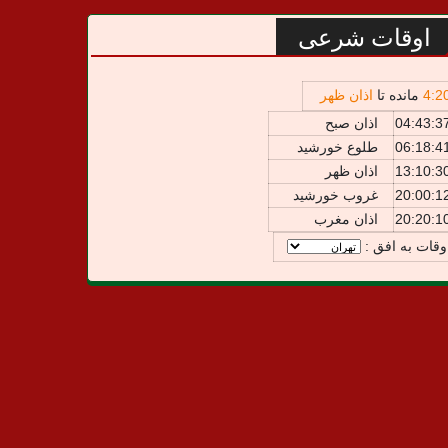
اوقات شرعی
2
:
4
مانده تا
اذان ظهر
04:43:3
اذان صبح
06:18:4
طلوع خورشید
13:10:3
اذان ظهر
20:00:1
غروب خورشید
20:20:1
اذان مغرب
وقات به افق :