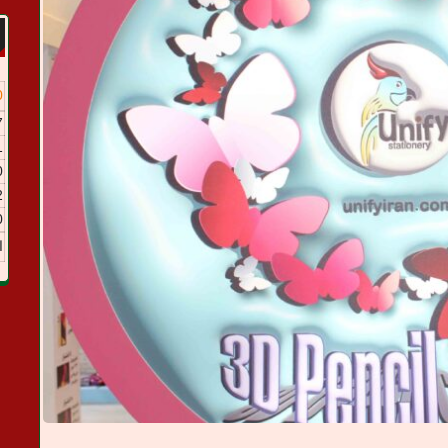
0
7
1
0
2
0
ا