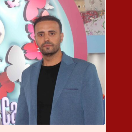
ن
خ
ب
ر
ی